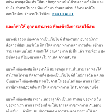
อย่าง มากสุดที่จะทำ ให้สมาชิกทุก ท่านนั้นได้รับความเชื่อมั่น และ
มั่นใจ สำหรับในการ ที่จะเข้ามา ร่วมเล่นผ่าน วิถีทางคาสิโน
ออนไลน์กัน จำนวนไม่ใช่น้อย
สอน UFABET
และก็ทำให้ ทุกคนสามารถ ที่จะเข้าถึงการเล่นได้ง่าย
อย่างยิ่งจริงๆเนื่องจาก ว่าเป็นเว็บไซต์ ที่รองรับทุก อุปกรณ์การ
สื่อสารที่มีอินเตอร์เน็ต ก็ทำให้สมาชิก ทุกท่านสามารถที่จะ เข้ามา
ร่วม เล่นแบบไม่มี ลิมิตกันได้ ง่ายดายมาก ยิ่งขึ้นแล้ว รวมทั้งมัน ยัง
มีขั้นตอน ที่ไม่ยุ่งยากและไม่กำเนิด ความสับสน
อย่างไม่ต้องสงสัย ก็เลยทำให้ สมาชิกทุก ท่านนั้นสามารถ ที่จะได้
กำไรกันได้ง่าย ที่สุดรวมทั้ง ยังคงเป็นเว็บไซต์ที่ ไม่มีการฉ้อ ฉลเกิด
ขึ้นอย่าง ไม่ต้องสงสัย ทางเว็บคาสิ โนออนไลน์ของ พวกเราได้มี
การยึดหลักปฏิบัติที่จะทำให้ สมาชิกทุกท่าน ได้รับความซาบซึ้ง
อย่างไม่ต้องสงสัย เพราะเหตุว่าลูกค้า เป็นคนสำคัญ ของทางเว็บ
ของพวกเรา พวกเราพร้อมที่ จะให้บริการสมาชิกทุกท่าน กันอย่าง
เต็มเปี่ยม แล้วก็มันยัง มีการอัพเดท การประลอง ปัจจุบันให้ แก่