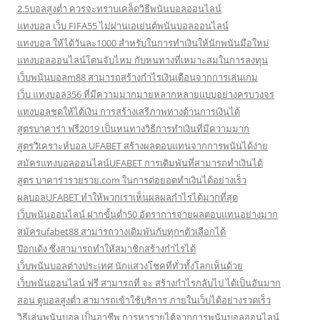
2.5บอลสูงต่ำ ควรจะทราบเคล็ดวิธีพนันบอลออนไลน์
แทงบอล เว็บ FIFA55 ไม่ผ่านเอเย่นต์พนันบอลออนไลน์
แทงบอล ให้ได้วันละ1000 สำหรับในการทำเงินให้นักพนันมือใหม่
แทงบอลออนไลน์โดนจับไหม กับหนทางที่เหมาะสมในการลงทุน
เว็บพนันบอลm88 สามารถสร้างกำไรเงินเดือนจากการเล่นเกม
เว็บ แทงบอล356 ที่มีความมากมายหลากหลายแบบอย่างครบวงจร
แทงบอลชุดให้ได้เงิน การสร้างเสรีภาพทางด้านการเงินได้
สูตรบาคาร่า ฟรี2019 เป็นหนทางวิธีการทำเงินที่มีความมาก
สูตรวิเคราะห์บอล UFABET สร้างผลตอบแทนจากการพนันได้ง่าย
สมัครแทงบอลออนไลน์UFABET การเดิมพันที่สามารถทำเงินได้
สูตร บาคาร่ารวยรวย.com ในการต่อยอดทำเงินได้อย่างเร็ว
ผลบอลUFABET ทำให้พวกเราเห็นผลผลกำไรได้มากที่สุด
เว็บพนันออนไลน์ ฝากขั้นต่ำ50 อัตราการจ่ายผลตอบแทนอย่างมาก
สมัครufabet88 สามารถวางเดิมพันกับทุกๆตัวเลือกได้
ป๊อกเด้ง ซึ่งสามารถทำให้สมาชิกสร้างกำไรได้
เว็บพนันบอลต่างประเทศ นักแสวงโชคที่ทั่วทั้งโลกเห็นด้วย
เว็บพนันออนไลน์ ฟรี สามารถที่ จะ สร้างกำไรกลับไป ได้เป็นอันมาก
สอน ดูบอลสูงต่ำ สามารถเข้าใช้บริการ ภายในเว็บได้อย่างรวดเร็ว
วิธีเล่นพนันบอล เป็นอาชีพ การหารายได้จากการพนันบอลออนไลน์