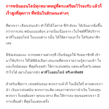
การพนันออนไลน์ทุกหมวดหมู่ที่ตระเตรียมไว้รองรับ
แล้วก็
เร็วสูงที่สุดการ ที่พนันในลักษณะต่างๆ
ที่พวกเรา เลือกเล่นแล้ว ทำให้ได้โอกาส ที่กำลังจะ ได้เงินมากยิ่งขึ้น
กว่าการเล่น พนันแบบเดิมๆ อาจเป็นเนื่องจาก เว็บไซต์ที่ให้บริการ
คาสิโนออนไลน์ ในแบบต่าง ๆนั้น ได้ให้ความเอาใจ ใส่กับสมาชิก
เลย
มีข้อเสนอแนะ จากบทความต่างๆที่ เป็นข้อมูลให้ กับสมาชิกที่ เข้า
มาใช้บริการ ให้ได้พินิจเลือก เล่นเกมที่พวกเราความรู้ความเข้า ใจ
และก็ถนัดเยอะ ที่สุดก็เลยทำ ให้การเล่นพนัน แต่ละครั้งหวัง ผลผล
กำไรได้ อย่างไม่ยากนัก
คาสิโนออนไลน์ ฟรีเครดิต88
สำหรับเพื่อการ เล่นพนันของ พวกเราแล้วก็ ในเมื่อใดก็ ตามพวกเรา
นำ เงินมาเล่นพนัน พวกเราจะคิด เสมอว่าพวกเรานำเงิน ไปลงทุน
พวกเรา ก็เลยต้องหา ทุกแนวทาง ที่จะให้การลง ทุนของพวกเรา มี
การเสี่ยงต่ำ ที่สุดในแต่ละครั้ง