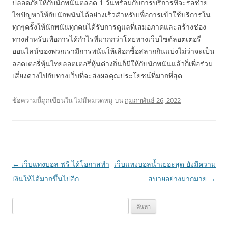
ปลอดภัยให้กับนักพนันตลอด 1 วันพร้อมกับการบริการที่จะรอช่วย
ไขปัญหาให้กับนักพนันได้อย่างเร็วสำหรับเพื่อการเข้าใช้บริการใน
ทุกๆครั้งให้นักพนันทุกคนได้รับการดูแลที่เสมอภาคและสร้างช่อง
ทางสำหรับเพื่อการได้กำไรที่มากกว่าโดยทางเว็บไซต์ลอตเตอรี่
ออนไลน์ของพวกเรามีการพนันให้เลือกซื้อสลากกินแบ่งไม่ว่าจะเป็น
ลอตเตอรี่หุ้นไทยลอตเตอรี่หุ้นต่างถิ่นก็มีให้กับนักพนันแล้วก็เพื่อร่วม
เสี่ยงดวงไปกับทางเว็บที่จะส่งผลคุณประโยชน์ที่มากที่สุด
ข้อความนี้ถูกเขียนใน ไม่มีหมวดหมู่ บน
กุมภาพันธ์ 26, 2022
เมนู
←
เว็บแทงบอล ฟรี ได้โอกาสทำ
เว็บแทงบอลน้ำเยอะสุด ยังมีความ
นำทาง
เงินให้ได้มากขึ้นไปอีก
สบายอย่างมากมาย
→
เรื่อง
ค้นหา
สำหรับ: