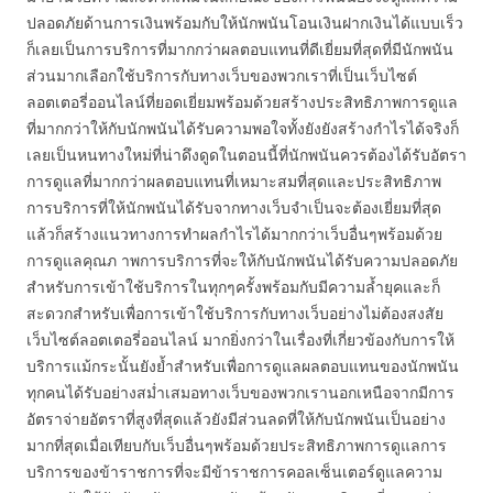
ปลอดภัยด้านการเงินพร้อมกับให้นักพนันโอนเงินฝากเงินได้แบบเร็ว
ก็เลยเป็นการบริการที่มากกว่าผลตอบแทนที่ดีเยี่ยมที่สุดที่มีนักพนัน
ส่วนมากเลือกใช้บริการกับทางเว็บของพวกเราที่เป็นเว็บไซต์
ลอตเตอรี่ออนไลน์ที่ยอดเยี่ยมพร้อมด้วยสร้างประสิทธิภาพการดูแล
ที่มากกว่าให้กับนักพนันได้รับความพอใจทั้งยังยังสร้างกำไรได้จริงก็
เลยเป็นหนทางใหม่ที่น่าดึงดูดในตอนนี้ที่นักพนันควรต้องได้รับอัตรา
การดูแลที่มากกว่าผลตอบแทนที่เหมาะสมที่สุดและประสิทธิภาพ
การบริการที่ให้นักพนันได้รับจากทางเว็บจำเป็นจะต้องเยี่ยมที่สุด
แล้วก็สร้างแนวทางการทำผลกำไรได้มากกว่าเว็บอื่นๆพร้อมด้วย
การดูแลคุณภ าพการบริการที่จะให้กับนักพนันได้รับความปลอดภัย
สำหรับการเข้าใช้บริการในทุกๆครั้งพร้อมกับมีความล้ำยุคและก็
สะดวกสำหรับเพื่อการเข้าใช้บริการกับทางเว็บอย่างไม่ต้องสงสัย
เว็บไซต์ลอตเตอรี่ออนไลน์ มากยิ่งกว่าในเรื่องที่เกี่ยวข้องกับการให้
บริการแม้กระนั้นยังย้ำสำหรับเพื่อการดูแลผลตอบแทนของนักพนัน
ทุกคนได้รับอย่างสม่ำเสมอทางเว็บของพวกเรานอกเหนือจากมีการ
อัตราจ่ายอัตราที่สูงที่สุดแล้วยังมีส่วนลดที่ให้กับนักพนันเป็นอย่าง
มากที่สุดเมื่อเทียบกับเว็บอื่นๆพร้อมด้วยประสิทธิภาพการดูแลการ
บริการของข้าราชการที่จะมีข้าราชการคอลเซ็นเตอร์ดูแลความ