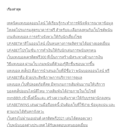
เรื่องล่าสุด
เทคนิคแทงบอลออนไลน์ ได้เรียนรู้กระทำการพินิจพิจารณาหาข้อมูล
โหลดโปรแกรมสูตรบาคาร่าฟรี สำหรับจะเลือกลงทุนกับเว็บไซต์พนัน
เกมส์แทงบอล การสร้างจังหวะให้กับนักเสี่ยงโชค
UFABETคาสิโนออนไลน์ เป็นหนทางการผลิตรายได้อย่างยอดเยี่ยม
UFABETโปรโมชั่น การทำเงินให้กับนักเล่นการพนันทุกคน
เว็บแทงบอลเครดิตฟรี300 ที่เป็นการสร้างอิสระทางด้านการเงิน
วิธีแทงบอล ผ่านเว็บ เกมพนันที่ตัวเองรู้สึกชื่นชอบมากขึ้น
แทงบอล สเต็ป3 คือการนำเสนอเว็บที่มีชื่อว่า พนันบอลออนไลน์ ฟรี
UFABETคือ ด้วยประสิทธิภาพการบริการการดูแล
แทงบอล เว็บที่ปลอดภัยที่สุด มีทุกเกมการเดิมพันมารอให้บริการ
บอลสเต็ปออนไลน์ดีไหม วางเดิมพันได้ง่ายภายในเว็บไซต์
mm88th เข้าลิ๊งค์นี้นะคะ สร้างความคุ้มราคาให้กับบรรดานักลงทุน
UFABETWINS เล่นผ่านมือถือยุคนี้ มันต้องเว็บที่ใช้ง่าย ข้อมูลแน่น และ
ตามเกมได้ทันทุกจังหวะ
เว็บตรงไม่ผ่่านเอเย่นต์ เครดิตพรี2021 เล่นได้ตลอดเวลา
เว็บพนันบอลต่างประเทศ ได้รับผลตอบแทนยอดเยี่ยม