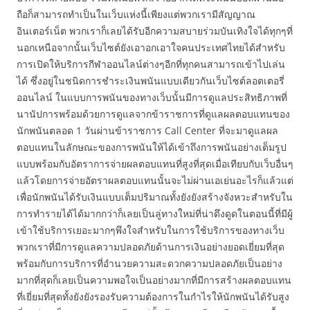
ถือก็สามารถทำเป็นในเว็บแห่งนี้เพียงแต่พวกเรามีสัญญาณ
อินเตอร์เน็ต พวกเราก็เลยได้รับอีกความสบายร่วมบันเทิงใจได้ทุกๆที่
นอกเหนือจากนั้นเว็บไซต์ยังเอาอกเอาใจคนประเทศไทยได้สำหรับ
การเปิดให้บริการกีฬาออนไลน์ต่างๆอีกที่ทุกคนสามารถเข้าไปเล่น
ได้ ซึ่งอยู่ในชนิดการชำระเงินพนันแบบเดียวกันเว็บไซต์ลอตเตอรี่
ออนไลน์ ในแบบการพนันของทางเว็บนั้นมีการดูแลประสิทธิภาพที่
นานัปการพร้อมด้วยการดูแลจากข้าราชการที่ดูแลผลตอบแทนของ
นักพนันตลอด 1 วันผ่านข้าราชการ Call Center ที่จะมาดูแลผล
ตอบแทนในลักษณะของการพนันให้ได้เข้าถึงการพนันอย่างเต็มรูป
แบบพร้อมกับอัตราการจ่ายผลตอบแทนที่สูงที่สุดเมื่อเทียบกับเว็บอื่นๆ
แล้วโดยการจ่ายอัตราผลตอบแทนนั้นจะไม่ผ่านเอเย่นอะไรก็แล้วแต่
เพื่อนักพนันได้รับเงินแบบเต็มปริมาณทั้งยังยังสร้างจังหวะสำหรับใน
การทำรายได้ได้มากกว่าก็เลยเป็นลู่ทางใหม่ที่น่าดึงดูดในตอนนี้ที่มีผู้
เข้าใช้บริการเยอะมากๆพึงใจสำหรับในการใช้บริการของทางเว็บ
พวกเราที่มีการดูแลความปลอดภัยด้านการเงินอย่างยอดเยี่ยมที่สุด
พร้อมกับการบริการที่อำนวยความสะดวกความปลอดภัยเป็นอย่าง
มากที่สุดก็เลยเป็นความพอใจเป็นอย่างมากที่มีการสร้างผลตอบแทน
ที่เยี่ยมที่สุดทั้งยังยังรองรับความต้องการในกำไรให้นักพนันได้รับสูง