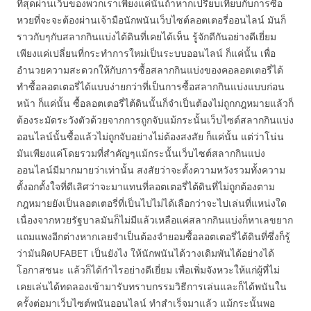
ที่สุดผ่านเว็บของพวกเราเพียงแค่นั้นถ้าหากเปรียบเทียบกับการซื้อ
หวยที่จะจะต้องผ่านเจ้ามือนักพนันเว็บไซต์ลอตเตอรี่ออนไลน์ มันก็
ราวกับๆกับสลากกินแบ่งไต้ดินที่เคยได้เห็น รู้จักดีกันอย่างดีเยี่ยม
เพียงแค่เปลี่ยนที่กระทำการใหม่เป็นระบบออนไลน์ ก็แค่นั้น เพื่อ
อำนวยความสะดวกให้กับการซื้อสลากกินแบ่งของคอลอตเตอรี่ได้
ทำซื้อลอตเตอรี่ได้แบบง่ายกว่าที่เป็นการซื้อสลากกินแบ่งแบบก่อน
หน้า ก็แค่นั้น ซื้อลอตเตอรี่ไต้ดินนั้นก็จำเป็นต้องไม่ถูกกฎหมายแล้วก็
ต้องระมัดระวังตัวด้วยจากการถูกจับแม้กระนั้นเว็บไซต์สลากกินแบ่ง
ออนไลน์นั้นซื้อแล้วไม่ถูกจับอย่างไม่ต้องสงสัย ก็แค่นั้น แต่ว่าโน่น
มันเพียงแค่โดยรวมที่สำคัญๆแม้กระนั้นเว็บไซต์สลากกินแบ่ง
ออนไลน์มีมากมายว่าเท่านั้น สงสัยว่าจะตั้งความหวังรวมทั้งความ
ตั้งอกตั้งใจที่ดีเลิศว่าจะมาแทนที่ลอตเตอรี่ไต้ดินที่ไม่ถูกต้องตาม
กฎหมายยังเป็นลอตเตอรี่ที่เป็นไปไม่ได้เลือกว่าจะไปเล่นที่แหน่งใด
เนื่องจากหวยรัฐบาลมันก็ไม่มีแล้วเหลือแค่สลากกินแบ่งก็หาเลขยาก
แถมแพงอีกต่างหากเลยจำเป็นต้องจำยอมซื้อลอตเตอรี่ไต้ดินที่ซึ่งก็รู้
ว่ามันผิดUFABET เป็นยังไง ให้นักพนันได้วางเดิมพันได้อย่างได้
โอกาสชนะ แล้วก็ได้กำไรอย่างดีเยี่ยม เพื่อเพิ่มจังหวะให้แก่ผู้ที่ไม่
เคยเล่นได้ทดลองเข้ามารับทราบกรรมวิธีการเล่นและก็ได้พนันใน
ครั้งต่อมาเว็บไซต์พนันออนไลน์ ทำสำเร็จมาแล้ว แม้กระนั้นพอ