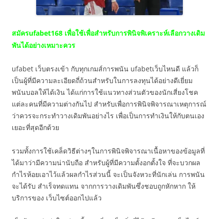
สมัครufabet168 เพื่อใช้เพื่อสำหรับการพินิจพิเคราะห์เลือกวางเดิม
พันได้อย่างเหมาะควร
ufabet เว็บตรงเข้า กับทุกเกมส์การพนัน ufabetเว็บไหนดี แล้วก็
เป็นผู้ที่มีความละเอียดถี่ถ้วนสำหรับในการลงทุนได้อย่างดีเยี่ยม
พนันบอลให้ได้เงิน ได้แก่การใช้แนวทางส่วนตัวของนักเสี่ยงโชค
แต่ละคนที่มีความต่างกันไป สำหรับเพื่อการพินิจพิจารณาเหตุการณ์
ว่าควรจะกระทำวางเดิมพันอย่างไร เพื่อเป็นการทำเงินให้กับตนเอง
เยอะที่สุดอีกด้วย
รวมทั้งการใช้เคล็ดวิธีต่างๆในการพินิจพิจารณาเนื้อหาของข้อมูลที่
ได้มาว่ามีความน่านับถือ
สำหรับผู้ที่มีความตั้งอกตั้งใจ ที่จะบวกผล
กำไรห้อยเอาไว้แล้วผลกำไรส่วนนี้ จะเป็นจังหวะที่นักเล่น การพนัน
จะได้รับ สำเร็จทดแทน จากการวางเดิมพันซึ่งชอบถูกหักหาก ให้
บริการของ เว็บไซต์ออกไปแล้ว