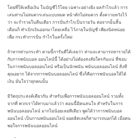
โดยที่ให้เหลือเงิน ในบัญชีไว้โดย เฉพาะอย่างยิ่ง ผลกำไรแล้ว การ
เล่นท่านไม่สมควรเล่นแบบหมด หน้าตักไม่สมควร ตั้งความหวังไว้
ว่า จะร่ำรวยในคืนเดียว การปั่นกำไรเป็นรายวัน ต่อจากนั้นสิ้น
เดือนก็ ทำเบิกเงินออกมาโดยเหลือ ไว้ภายในบัญชี เพียงนิดหน่อย
เพื่อ กระทำการปั่น กำไรในครั้งใหม่
ถ้าหากท่านกระทำ ตามนี้การันตีได้เลยว่า ท่านจะสามารถหารายได้
กับการพนันบอล ออนไลน์นี้ ได้อย่างไม่ต้องสงสัยใครกันแน่ ที่ชอบ
ในการพนันบอลออนไลน์ หรือเป็นนักพนัน พนันบอลออนไลน์ สิ่งที่
คุณอยาก ได้จากการพนันบอลออนไลน์ ซึ่งก็คือการพนันบอลให้ได้
เงิน มั่นใจว่าทุกคนนั้น
มีวัตถุประสงค์เดียวกัน สำหรับเพื่อการพนันบอลออนไลน์ รวมทั้ง
จากที่ พวกเราได้ทาบมาแล้วว่า ตอนนี้มีคนสนใจ สำหรับในการ
พนันบอลออนไลน์ มากไม่น้อยเลยทีเดียว พูดได้ว่าการพนันบอล
ออนไลน์ เป็นกานพนันออนไลน์ ยอดฮิตเลยก็สามารถบอกได้ เมื่อคน
พอใจการพนันบอลออนไลน์