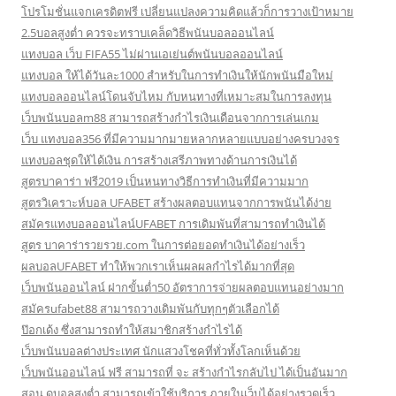
โปรโมชั่นแจกเครดิตฟรี เปลี่ยนแปลงความคิดแล้วก็การวางเป้าหมาย
2.5บอลสูงต่ำ ควรจะทราบเคล็ดวิธีพนันบอลออนไลน์
แทงบอล เว็บ FIFA55 ไม่ผ่านเอเย่นต์พนันบอลออนไลน์
แทงบอล ให้ได้วันละ1000 สำหรับในการทำเงินให้นักพนันมือใหม่
แทงบอลออนไลน์โดนจับไหม กับหนทางที่เหมาะสมในการลงทุน
เว็บพนันบอลm88 สามารถสร้างกำไรเงินเดือนจากการเล่นเกม
เว็บ แทงบอล356 ที่มีความมากมายหลากหลายแบบอย่างครบวงจร
แทงบอลชุดให้ได้เงิน การสร้างเสรีภาพทางด้านการเงินได้
สูตรบาคาร่า ฟรี2019 เป็นหนทางวิธีการทำเงินที่มีความมาก
สูตรวิเคราะห์บอล UFABET สร้างผลตอบแทนจากการพนันได้ง่าย
สมัครแทงบอลออนไลน์UFABET การเดิมพันที่สามารถทำเงินได้
สูตร บาคาร่ารวยรวย.com ในการต่อยอดทำเงินได้อย่างเร็ว
ผลบอลUFABET ทำให้พวกเราเห็นผลผลกำไรได้มากที่สุด
เว็บพนันออนไลน์ ฝากขั้นต่ำ50 อัตราการจ่ายผลตอบแทนอย่างมาก
สมัครufabet88 สามารถวางเดิมพันกับทุกๆตัวเลือกได้
ป๊อกเด้ง ซึ่งสามารถทำให้สมาชิกสร้างกำไรได้
เว็บพนันบอลต่างประเทศ นักแสวงโชคที่ทั่วทั้งโลกเห็นด้วย
เว็บพนันออนไลน์ ฟรี สามารถที่ จะ สร้างกำไรกลับไป ได้เป็นอันมาก
สอน ดูบอลสูงต่ำ สามารถเข้าใช้บริการ ภายในเว็บได้อย่างรวดเร็ว