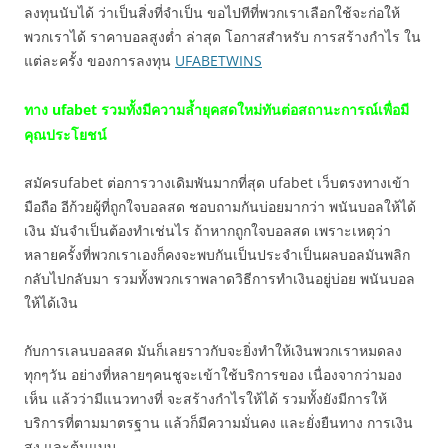
ลงทุนนับได้ ว่าเป็นสิ่งที่จำเป็น ขอไปทีที่พวกเราเลือกใช้จะก่อให้
พวกเราได้ ราคาบอลสูงต่ำ ล่าสุด โอกาสสำหรับ การสร้างกำไร ใน
แต่ละครั้ง ของการลงทุน
UFABETWINS
ทาง ufabet รวมทั้งมีความล้ำยุคสดใหม่ทันต่อสถานะการณ์เพื่อมี
คุณประโยชน์
สมัครufabet ต่อการวางเดิมพันมากที่สุด ufabet เว็บตรงทางเข้า
มือถือ อีก้วยผู้ที่ถูกใจบอลสด ชอบถามกันบ่อยมากว่า พนันบอลให้ได้
เงิน มันจำเป็นต้องทำเช่นไร ถ้าหากถูกใจบอลสด เพราะเหตุว่า
หลายครั้งที่พวกเราเองก็คงจะพบกันเป็นประจำเป็นผลบอลมันพลิก
กลับไปกลับมา รวมทั้งพวกเราพลาดวิธีการทำเงินอยู่บ่อย พนันบอล
ให้ได้เงิน
กับการเลนบอลสด มันก็เลยราวกับจะยิ่งทำให้เงินพวกเราหมดลง
ทุกๆวัน
อย่างที่หลายๆคนชูจะเข้าใช้บริการของ เนื่องจากว่ามอง
เห็น แล้วว่ามีแนวทางที่ จะสร้างกำไรให้ได้ รวมทั้งยังมีการให้
บริการที่ตามมาตรฐาน แล้วก็มีความมั่นคง และยั่งยืนทาง การเงิน
สูง และต้นแบบ