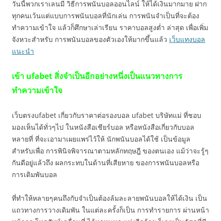
วันนี้พวกเราเลนมี วิธีการพนันบอลออนไลน์ ให้ได้เงินมากมาย ฝาก
ทุกคนเว้นแต่แบบการพนันบอลที่นักเล่น การพนันจำเป็นที่จะต้อง
ทำความเข้าใจ แล้วก็ศึกษาเล่าเรียน ราคาบอลสูงต่ำ ล่าสุด เพื่อเพิ่ม
จังหวะสำหรับ การพนันบอลของตัวเองให้มากขึ้นแล้ว
เว็บแทงบอล
แนะนำ
เข้า ufabet สิ่งจำเป็นอีกอย่างหนึ่งเป็นแนวทางการ
ทำความเข้าใจ
เว็บตรงufabet เกี่ยวกับราคาต่อรองบอล ufabet บริษัทแม่ ที่ชอบ
มองเห็นได้ทั่วๆไป ในหนังสือเชียร์บอล หรือหนังสือเกี่ยวกับบอล
หลายที่ ที่จะเอามาเผยแพร่ไว้ให้ นักพนันบอลได้ใช้ เป็นข้อมูล
สำหรับเพื่อ การพินิจพิจารณาตามหลักทฤษฎี ของตนเอง แม้ว่าจะรู้ๆ
กันดีอยู่แล้วถึง ผลกระทบในด้านที่เสียหาย ของการพนันบอลหรือ
การเดิมพันบอล
ที่ทำให้หลายๆคนถึงกับจำเป็นต้องล้มละลายพนันบอลให้ได้เงิน เป็น
แถวทางการวางเดิมพัน
ในแต่ละครั้งก็เป็น การทำรายการ ผ่านหน้า