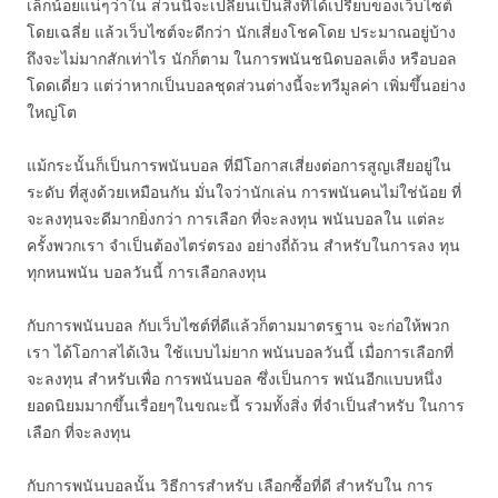
เล็กน้อยแน่ๆว่าใน ส่วนนี้จะเปลี่ยนเป็นสิ่งที่ได้เปรียบของเว็บไซต์
โดยเฉลี่ย แล้วเว็บไซต์จะดีกว่า นักเสี่ยงโชคโดย ประมาณอยู่บ้าง
ถึงจะไม่มากสักเท่าไร นักก็ตาม ในการพนันชนิดบอลเต็ง หรือบอล
โดดเดี่ยว แต่ว่าหากเป็นบอลชุดส่วนต่างนี้จะทวีมูลค่า เพิ่มขึ้นอย่าง
ใหญ่โต
แม้กระนั้นก็เป็นการพนันบอล ที่มีโอกาสเสี่ยงต่อการสูญเสียอยู่ใน
ระดับ ที่สูงด้วยเหมือนกัน มั่นใจว่านักเล่น การพนันคนไม่ใช่น้อย ที่
จะลงทุนจะดีมากยิ่งกว่า การเลือก ที่จะลงทุน พนันบอลใน แต่ละ
ครั้งพวกเรา จำเป็นต้องไตร่ตรอง อย่างถี่ถ้วน สำหรับในการลง ทุน
ทุกหนพนัน บอลวันนี้ การเลือกลงทุน
กับการพนันบอล กับเว็บไซต์ที่ดีแล้วก็ตามมาตรฐาน จะก่อให้พวก
เรา ได้โอกาสได้เงิน ใช้แบบไม่ยาก พนันบอลวันนี้ เมื่อการเลือกที่
จะลงทุน สำหรับเพื่อ การพนันบอล ซึ่งเป็นการ พนันอีกแบบหนึ่ง
ยอดนิยมมากขึ้นเรื่อยๆในขณะนี้ รวมทั้งสิ่ง ที่จำเป็นสำหรับ ในการ
เลือก ที่จะลงทุน
กับการพนันบอลนั้น วิธีการสำหรับ เลือกซื้อที่ดี สำหรับใน การ