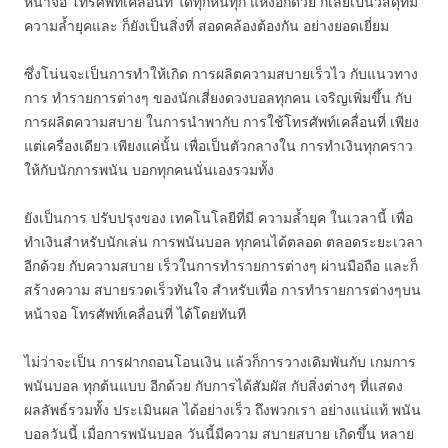
หน้าจอ โทรศัพท์เคลื่อนที่ ได้ทุกหนทุก แห่งอีกด้วย ก็เลยเป็นวัสดุที่มี
ความล้ำยุคและ ก็ยังเป็นสิ่งที่ สอดคล้องต้องกัน อย่างยอดเยี่ยม
ซึ่งโน่นจะเป็นการทำให้เกิด การผลิตความสบายเร็วไว กับแนวทาง
การ ทำรายการต่างๆ ของนักเสี่ยงดวงบอลทุกคน เจริญเพิ่มขึ้น กับ
การผลิตความสบาย ในการนำพากับ การใช้โทรศัพท์เคลื่อนที่ เพียง
แต่เครื่องเดียว เพียงแค่นั้น เพื่อเป็นตัวกลางใน การทำเงินทุกคราว
ให้กับนักการพนัน บอกทุกคนนั่นเองรวมทั้ง
ยังเป็นการ ปรับปรุงของ เทคโนโลยีที่มี ความล้ำยุค ในเวลานี้ เพื่อ
ทำเงินสำหรับนักเล่น การพนันบอล ทุกคนได้ตลอด ตลอดระยะเวลา
อีกด้วย กับความสบาย เร็วในการทำรายการต่างๆ ผ่านมือถือ และก็
สร้างความ สบายรวดเร็วทันใจ สำหรับเพื่อ การทำรายการต่างๆบน
หน้าจอ โทรศัพท์เคลื่อนที่ ได้โดยทันที
ไม่ว่าจะเป็น การฝากถอนโอนเงิน แล้วก็การวางเดิมพันกับ เกมการ
พนันบอล ทุกต้นแบบ อีกด้วย กับการได้สัมผัส กับสิ่งต่างๆ ที่แสดง
ผลลัพธ์รวมทั้ง ประเมินผล ได้อย่างเร็ว ถึงพวกเรา อย่างแน่แท้ พนัน
บอลวันนี้ เมื่อการพนันบอล วันนี้มีความ สบายสบาย เกิดขึ้น หลาย