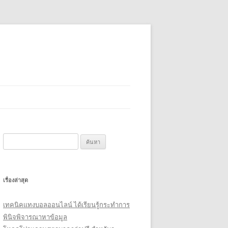
ค้นหา
สำหรับ:
เรื่องล่าสุด
เทคนิคแทงบอลออนไลน์ ได้เรียนรู้กระทำการ
พินิจพิจารณาหาข้อมูล