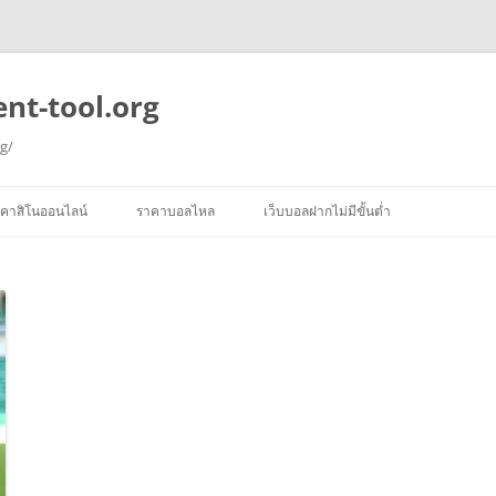
t-tool.org
g/
คาสิโนออนไลน์
ราคาบอลไหล
เว็บบอลฝากไม่มีขั้นต่ำ