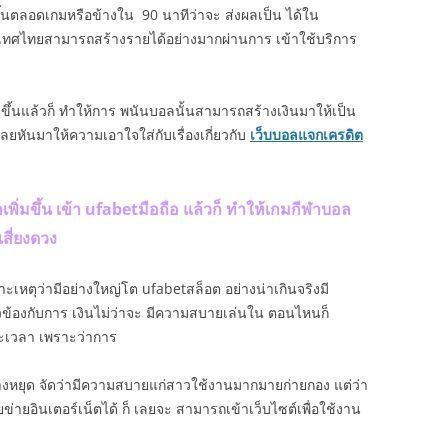
ขึ้นตลอดเกมหรือข้างใน 90 นาทีว่าจะ ส่งผลเป็น ได้ใน
เทศไทยสามารถสร้างรายได้อย่างมากผ่านการ เข้าใช้บริการ
กยิ่งขึ้นแล้วก็ ทำให้การ พนันบอลนั้นสามารถสร้างเงินมาให้เป็น
ยหันมาให้ความเอาใจใส่กับเรื่องเกี่ยวกับ
เว็บบอลแจกเครดิต
่มขึ้น เข้า ufabetมือถือ แล้วก็ ทำให้เกมกีฬาบอล
เสี่ยงดวง
หตุว่ามีอย่างใหญ่โต ufabetสล็อต อย่างน่าเกินจริงมี
 เกี่ยวข้องกับการ เงินไม่ว่าจะ มีความสบายเล่นใน ตอนไหนก็
ยะเวลา เพราะว่าการ
่มีทางหยุด จัดว่ามีความสบายแก่สาวใช้งานมากมายก่ายกอง แต่ว่า
อยข่ายอินเตอร์เน็ตได้ ก็ เลยจะ สามารถเข้าเว็บไซต์เพื่อใช้งาน