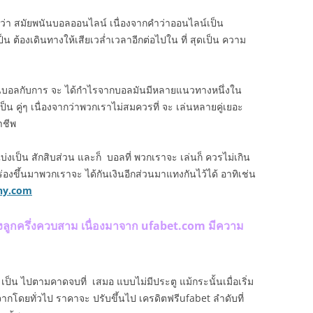
้ว่า สมัยพนันบอลออนไลน์ เนื่องจากคำว่าออนไลน์เป็น
 ต้องเดินทางให้เสียเวล่ำเวลาอีกต่อไปใน ที่ สุดเป็น ความ
นันบอลกับการ จะ ได้กำไรจากบอลมันมีหลายแนวทางหนึ่งใน
ป็น คู่ๆ เนื่องจากว่าพวกเราไม่สมควรที่ จะ เล่นหลายคู่เยอะ
าชีพ
่งเป็น สักสิบส่วน และก็ บอลที่ พวกเราจะ เล่นก็ ควรไม่เกิน
่องขึ้นมาพวกเราจะ ได้กันเงินอีกส่วนมาแทงกันไว้ได้ อาทิเช่น
ny.com
องลูกครึ่งควบสาม เนื่องมาจาก ufabet.com มีความ
ป็น ไปตามคาดจบที่ เสมอ แบบไม่มีประตู แม้กระนั้นเมื่อเริ่ม
องจากโดยทั่วไป ราคาจะ ปรับขึ้นไป เครดิตฟรีufabet ลำดับที่