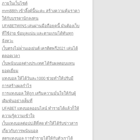
ภายในเว็บไซต์
mm88th เข้าลิ๊งค์นี้นะคะ สร้างความคุ้มราคา
ให้กับบรรดานักลงทุน
UFABETWINS เล่นผ่านมือถือยุคนี้ มันต้องเว็บ
ที่ใช้ง่าย ข้อมูลแน่น และตามเกมได้ทันทุก
จังหวะ
เว็บตรงไม่ผ่่านเอเย่นต์ เครดิตพรี2021 เล่นได้
ตลอดเวลา
เว็บพนันบอลต่างประเทศ ได้รับผลตอบแทน
ยอดเยี่ยม
แทงบอล ให้ได้วันละ1000 ช่วยทำให้ปรับมี
การสร้างผลกำไร
การแทงบอล ให้ถูก เสริมความมั่นใจให้กับผู้
เดิมพันอย่างเต็มที่
UFABET แทงบอลออนไลน์ ทำรายได้แล้วก็ให้
ความรู้ความเข้าใจ
เว็บแทงบอลต่อปป.ดีที่สุด ทำให้ได้รับข่าวสาร
เกี่ยวกับการพนันบอล
สูตรแทงบอล การทำรายได้ให้กับตัวเราได้