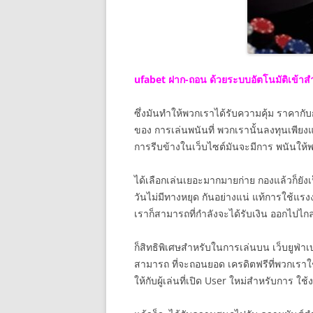
ufabet ฝาก-ถอน ด้วยระบบอัตโนมัติเข้าสำ
ซึ่งมันทำให้พวกเราได้รับความคุ้ม ราคากับ
ของ การเล่นพนันที่ พวกเรานั้นลงทุนเพียงแค
การรีบข้างในเว็บไซต์มันจะมีการ พนันให้
ได้เลือกเล่นเยอะมากมายก่าย กองแล้วก็ยังเ
วันไม่มีทางหยุด กันอย่างแน่ แท้การใช้แร
เราก็สามารถที่กำลังจะได้รับเงิน ออกไปไกล
ก็สิทธิพิเศษสำหรับในการเล่นบน เว็บยูฟ่าเ
สามารถ ที่จะถอนยอด เครดิตฟรีที่พวกเรา
ให้กับผู้เล่นที่เปิด User ใหม่สำหรับการ ใช