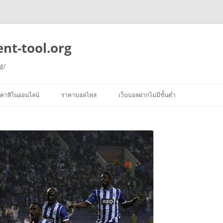
t-tool.org
g/
คาสิโนออนไลน์
ราคาบอลไหล
เว็บบอลฝากไม่มีขั้นต่ำ