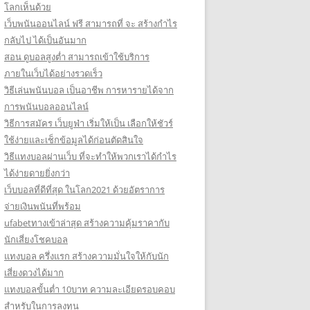
โลกเห็นด้วย
เว็บพนันออนไลน์ ฟรี สามารถที่ จะ สร้างกำไร
กลับไป ได้เป็นอันมาก
สอน ดูบอลสูงต่ำ สามารถเข้าใช้บริการ
ภายในเว็บได้อย่างรวดเร็ว
วิธีเล่นพนันบอล เป็นอาชีพ การหารายได้จาก
การพนันบอลออนไลน์
วิธีการสมัคร เว็บยูฟ่า เริ่มให้เป็น เลือกให้ชัวร์
ใช้ง่ายและเช็กข้อมูลได้ก่อนตัดสินใจ
วิธีแทงบอลผ่านเว็บ ที่จะทำให้พวกเราได้กำไร
ได้ง่ายดายยิ่งกว่า
เว็บบอลที่ดีที่สุด ในโลก2021 ด้วยอัตราการ
จ่ายเงินพนันที่พร้อม
ufabetทางเข้าล่าสุด สร้างความคุ้มราคากับ
นักเสี่ยงโชคบอล
แทงบอล ครึ่งแรก สร้างความมั่นใจให้กับนัก
เสี่ยงดวงได้มาก
แทงบอลขั้นต่ำ 10บาท ความละเอียดรอบคอบ
สำหรับในการลงทุน