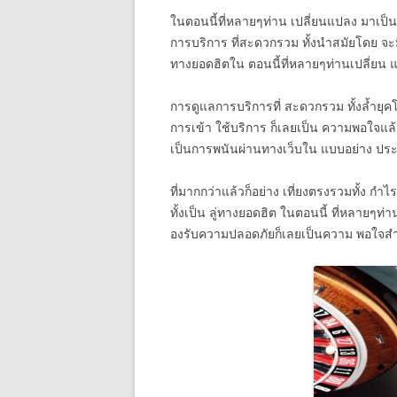
ในตอนนี้ที่หลายๆท่าน เปลี่ยนแปลง มาเป็
การบริการ ที่สะดวกรวม ทั้งนำสมัยโดย จะมี
ทางยอดฮิตใน ตอนนี้ที่หลายๆท่านเปลี่ยน
การดูแลการบริการที่ สะดวกรวม ทั้งล้ำยุค
การเข้า ใช้บริการ ก็เลยเป็น ความพอใจแ
เป็นการพนันผ่านทางเว็บใน แบบอย่าง ปร
ที่มากกว่าแล้วก็อย่าง เที่ยงตรงรวมทั้ง 
ทั้งเป็น ลู่ทางยอดฮิต ในตอนนี้ ที่หลายๆท
องรับความปลอดภัยก็เลยเป็นความ พอใจสำ