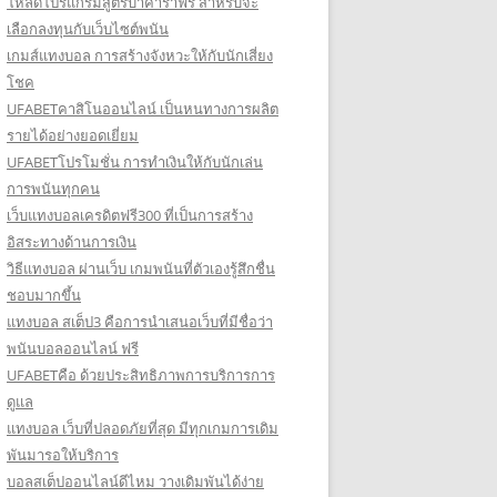
โหลดโปรแกรมสูตรบาคาร่าฟรี สำหรับจะ
เลือกลงทุนกับเว็บไซต์พนัน
เกมส์แทงบอล การสร้างจังหวะให้กับนักเสี่ยง
โชค
UFABETคาสิโนออนไลน์ เป็นหนทางการผลิต
รายได้อย่างยอดเยี่ยม
UFABETโปรโมชั่น การทำเงินให้กับนักเล่น
การพนันทุกคน
เว็บแทงบอลเครดิตฟรี300 ที่เป็นการสร้าง
อิสระทางด้านการเงิน
วิธีแทงบอล ผ่านเว็บ เกมพนันที่ตัวเองรู้สึกชื่น
ชอบมากขึ้น
แทงบอล สเต็ป3 คือการนำเสนอเว็บที่มีชื่อว่า
พนันบอลออนไลน์ ฟรี
UFABETคือ ด้วยประสิทธิภาพการบริการการ
ดูแล
แทงบอล เว็บที่ปลอดภัยที่สุด มีทุกเกมการเดิม
พันมารอให้บริการ
บอลสเต็ปออนไลน์ดีไหม วางเดิมพันได้ง่าย