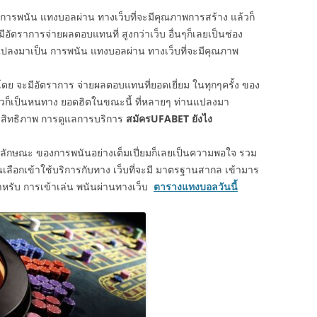
นการพนัน แทงบอลผ่าน ทางเว็บที่จะมีคุณภาพการสร้าง แล้วก็
อัตราการจ่ายผลตอบแทนที่ สูงกว่าเว็บ อื่นๆก็เลยเป็นช่อง
 แปลงมาเป็น การพนัน แทงบอลผ่าน ทางเว็บที่จะมีคุณภาพ
โดย จะมีอัตราการ จ่ายผลตอบแทนที่ยอดเยี่ยม ในทุกๆครั้ง ของ
ล้วก็เป็นหนทาง ยอดฮิตในขณะนี้ ที่หลายๆ ท่านแปลงมา
ะสิทธิภาพ การดูแลการบริการ
สมัครUFABET ยังไง
กำไรลักษณะ ของการพนันอย่างเต็มเปี่ยมก็เลยเป็นความพอใจ รวม
่านเลือกเข้าใช้บริการกับทาง เว็บที่จะมี มาตรฐานสากล เข้ามาร
หรับ การเข้าเล่น พนันผ่านทางเว็บ
ตารางแทงบอลวันนี้