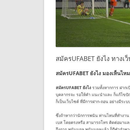
สมัครUFABET ยังไง ทางเว็บไ
สมัครUFABET ยังไง มองเห็นไหมค่ะ
สมัครUFABET ยังไง
รวมทั้งหากการ ฝากเบิ
บุคลากรจะ รอให้คำ แนะนำและ ก็แก้ไขปัญหา
ก็เป็นเว็บไซต์ ที่มีการฝาก-ถอน อย่างมีระบ
ซึ่งถ้าหากว่านักการพนัน ท่านไหนที่ทำงาน 
เบส โดยตรงหรือ สามารถโทร ติดต่อมาและ
ถึงการ พนันบอล พนันบอลแล้ว ก็กีฬาจำพวก อื