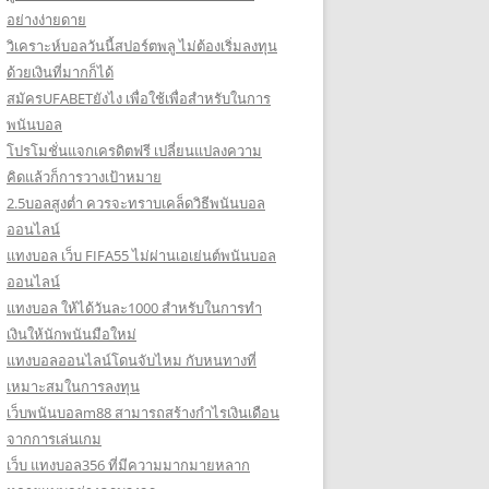
อย่างง่ายดาย
วิเคราะห์บอลวันนี้สปอร์ตพลู ไม่ต้องเริ่มลงทุน
ด้วยเงินที่มากก็ได้
สมัครUFABETยังไง เพื่อใช้เพื่อสำหรับในการ
พนันบอล
โปรโมชั่นแจกเครดิตฟรี เปลี่ยนแปลงความ
คิดแล้วก็การวางเป้าหมาย
2.5บอลสูงต่ำ ควรจะทราบเคล็ดวิธีพนันบอล
ออนไลน์
แทงบอล เว็บ FIFA55 ไม่ผ่านเอเย่นต์พนันบอล
ออนไลน์
แทงบอล ให้ได้วันละ1000 สำหรับในการทำ
เงินให้นักพนันมือใหม่
แทงบอลออนไลน์โดนจับไหม กับหนทางที่
เหมาะสมในการลงทุน
เว็บพนันบอลm88 สามารถสร้างกำไรเงินเดือน
จากการเล่นเกม
เว็บ แทงบอล356 ที่มีความมากมายหลาก