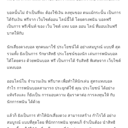
บอลนั้นไม่ จำเป็นที่จะ ต้องใช้เงิน ลงทุนของ ตนแม้กระนั้น เป็นการ
ได้รับเงิน ฟรีจาก เว็บไซต์ออน ไลน์นี้ได้ โดยตรงพนัน บอลฟรี
เป็นการ พรีเซ็นท์ ของ เว็บ ไซต์ แทง บอล ออน ไลน์ ที่มอบเงินฟรี
บาทให้กับ
นักเสี่ยงดวงบอล ทุกคนมาใช้ ประโยชน์ได้ อย่างสมบูรณ์ แบบที่ สุด
รวมทั้ง ยังเป็นการ รักษาสิทธิ ประโยชน์ของนัก เล่นการพนันบอล
ได้โดยตรง ด้วยพนันบอล ฟรี เป็นการได้ รับสิทธิ พิเศษจาก เว็บไซต์
แทงบอล
ออนไลน์ใน จำนวนเงิน ฟรีบาท เพื่อทำให้นักเล่น สูตรแทงบอล
กำไร การพนันบอลสามารถ ประยุกต์ใช้ คุณ ประโยชน์ ได้อย่าง
แท้จริงและ ก็ยังเป็น การมอบความ คุ้มราคาต่อ การลงทุนให้ กับ
นักการพนัน ได้ด้วย
แล้วก็ ยังเป็นการ ทำให้นักเสี่ยงดวง สามารถสร้าง กำไรได้ อย่าง
สมบูรณ์ แบบที่สุดโดย ที่นักการพนัน ทุกคนก็ จำเป็นต้อง นำสิทธิ