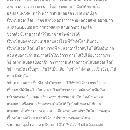
สูตร บาคาร่ารวยรวย.com ในการต่อยอดทำเงินได้อย่างเร็ว
ผลบอลUFABET ทำให้พวกเราเห็นผลผลกำไรได้มากที่สุด
เว็บพนันออนไลน์ ฝากขั้นต่ำ50 อัตราการจ่ายผลตอบแทนอย่างมาก
สมัครufabet88 สามารถวางเดิมพันกับทุกๆตัวเลือกได้
ป๊อกเด้ง ซึ่งสามารถทำให้สมาชิกสร้างกำไรได้
เว็บพนันบอลต่างประเทศ นักแสวงโชคที่ทั่วทั้งโลกเห็นด้วย
เว็บพนันออนไลน์ ฟรี สามารถที่ จะ สร้างกำไรกลับไป ได้เป็นอันมาก
สอน ดูบอลสูงต่ำ สามารถเข้าใช้บริการ ภายในเว็บได้อย่างรวดเร็ว
วิธีเล่นพนันบอล เป็นอาชีพ การหารายได้จากการพนันบอลออนไลน์
วิธีการสมัคร เว็บยูฟ่า เริ่มให้เป็น เลือกให้ชัวร์ ใช้ง่ายและเช็กข้อมูลได้
ก่อนตัดสินใจ
วิธีแทงบอลผ่านเว็บ ที่จะทำให้พวกเราได้กำไรได้ง่ายดายยิ่งกว่า
เว็บบอลที่ดีที่สุด ในโลก2021 ด้วยอัตราการจ่ายเงินพนันที่พร้อม
ufabetทางเข้าล่าสุด สร้างความคุ้มราคากับนักเสี่ยงโชคบอล
แทงบอล ครึ่งแรก สร้างความมั่นใจให้กับนักเสี่ยงดวงได้มาก
แทงบอลขั้นต่ำ 10บาท ความละเอียดรอบคอบสำหรับในการลงทุน
เว็บพนัน บอลไทย ลงทุนได้ง่ายผ่านช่องทางออนไลน์
ราคาบอลสูงต่ำ ล่าสุด พนันบอลให้ได้เงินได้อย่างไม่ต้องสงสัย