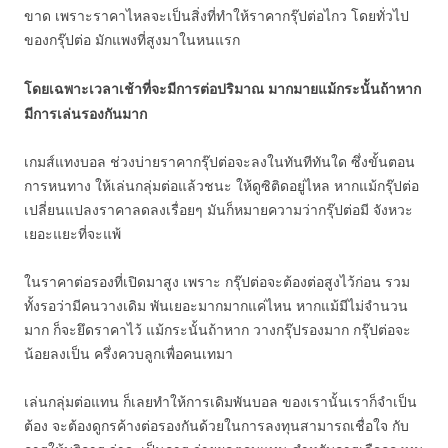
ขาด เพราะราคาไหลจะเป็นสิ่งที่ทำให้ราคากรุ๊ปต่อไกว โดยทั่วไป
ของกรุ๊ปต่อ มักแพงที่สูงมาในหนแรก
โดยเฉพาะเวลาเช้าที่จะมีการต่อปริมาณ มากมายแม้กระนั้นถ้าหาก
มีการเล่นรองกันมาก
เกมส์แทงบอล ช่วงบ่ายราคากรุ๊ปต่อจะลงในทันทีทันใด ซึ่งขั้นตอน
การหนทาง ให้เล่นกลุ่มต่อแล้วชนะ ให้ดูซิติดอยู่ไหล หากแม้กรุ๊ปต่อ
เปลี่ยนแปลงราคาลดลงเรื่อยๆ มันก็หมายความว่ากรุ๊ปต่อมี จังหวะ
เยอะแยะที่จะแพ้
ในราคาต่อรองที่เปิดมาสูง เพราะ กรุ๊ปต่อจะต้องต่อสูงไว้ก่อน รวม
ทั้งรอว่ามีคนวางเดิม พันเยอะมากมากแค่ไหน หากแม้มีไม่จำนวน
มาก ก็จะยึดราคาไว้ แม้กระนั้นถ้าหาก วางกรุ๊ปรองมาก กรุ๊ปต่อจะ
น้อยลงเป็น ครึ่งควบลูกเพื่อคนเทมา
เล่นกลุ่มต่อแทน ก็เลยทำให้การเดิมพันบอล ของเรานั้นเราก็จำเป็น
ต้อง จะต้องดูกรค้างต่อรองกันด้วยในการลงทุนสามารถเชื่อใจ กับ