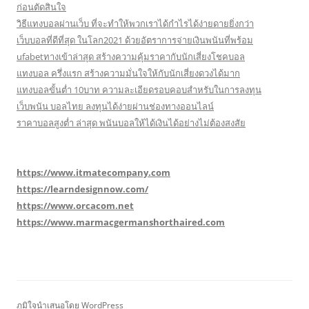
ก่อนตัดสินใจ
วิธีแทงบอลผ่านเว็บ ที่จะทำให้พวกเราได้กำไรได้ง่ายดายยิ่งกว่า
เว็บบอลที่ดีที่สุด ในโลก2021 ด้วยอัตราการจ่ายเงินพนันที่พร้อม
ufabetทางเข้าล่าสุด สร้างความคุ้มราคากับนักเสี่ยงโชคบอล
แทงบอล ครึ่งแรก สร้างความมั่นใจให้กับนักเสี่ยงดวงได้มาก
แทงบอลขั้นต่ำ 10บาท ความละเอียดรอบคอบสำหรับในการลงทุน
เว็บพนัน บอลไทย ลงทุนได้ง่ายผ่านช่องทางออนไลน์
ราคาบอลสูงต่ำ ล่าสุด พนันบอลให้ได้เงินได้อย่างไม่ต้องสงสัย
https://www.itmatecompany.com
https://learndesignnow.com/
https://www.orcacom.net
https://www.marmacgermanshorthaired.com
ภูมิใจนำเสนอโดย WordPress