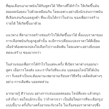
ที่คุณเลือกเอามาพนันให้กับสูตรได้ วิถีทางที่ได้กำไร ให้เกิดขึ้นมัน
ย่อมลดน้อยลง ไปด้วยเหมือนกัน โดยเฉพาะอย่างยิ่งนักเล่นการพนัน
ที่เลือกเล่นกับบอลสูงต่ำ ที่จะเป็นได้กว่าในส่วน ของเพื่อการสร้าง
รายได้ ให้เกิดขึ้นมาด้วย
แนวทาง ที่สามารถสร้างช่องกำไรให้เกิดขึ้นมาได้ ทั้งแบบราคาของ
การเลือกพนันกับลูกสูงต่ำนั้น จะมีการเปลี่ยนแปลงราคาได้ดีเยี่ยม
เมื่อจำต้องตกลงปลงใจเลือกไปวางเดิมพัน โดยเฉพาะอย่างยิ่งบอล
สดจะสร้าง ช่องมากกว่า
ในส่วนของเพื่อการได้กำไรในแต่ละครั้ง ที่เปิดราคาต่างๆออกมา
สูตร เมื่อการโด่งดัง และเราก็หวังที่จะเล่น บอลออนไลน์ให้ได้เงิน
เรา ก็เลยจำเป็นจะต้องมานะพยายามเรียนหาวิธีหรือ เคล็ดลับต่างๆ
อย่าง การเดิมพัน บอลสดส่วน
มากมายรู้ ดีว่าแบบ อย่างการเล่นบอลสดออน ไลน์ที่แทง แล้วสนุก
แล้วก็น่า ล่อใจแม้กระนั้น ว่าถ้าหากเรา เป็นมือใหม่การที่จะเลือกรูป
แบบนี้บาง ครั้งก็บางครั้งอาจจะกังวลใจ ในเรื่องของราคาต่างๆซึ่ง