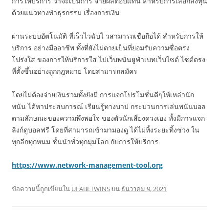
การให้บริการ ว่าจะเป็นการ จ่ายผลตอบแทน สำหรับการเลือกลงทุน
ด้วยแนวทางทำธุรกรรม เรื่องการเงิน
ผ่านระบบอัตโนมัติ ที่เร็วไวฉับไ วสามารถเชื่อถือได้ สำหรับการให้
บริการ อย่างมืออาชีพ ทั้งที่ยังไม่ตายเป็นที่ยอมรับความซื่อตรง
โปร่งใส ของการให้บริการใส่ ไปเว็บพนันยูฟ่าเบทเว็บไซต์ ไซต์ตรง
ที่ตั้งขึ้นอย่างถูกกฎหมาย โดยสามารถสมัคร
โดยไม่ต้องจ่ายเงินรวมทั้งยังมี การแจกโปรโมชั่นดีๆให้เหล่านัก
พนัน ได้หาประสบการณ์ เรียนรู้ทางบาป กระบวนการเล่นพนันบอล
ตามลักษณะของความพึงพอใจ ของตัวนักเสี่ยงดวงเอง ทั้งมีการแจก
ลิงก์ดูบอลฟรี โดยที่สามารถเข้ามามองดู ได้ไม่ทิ้งระยะทิ้งช่วง ใน
ทุกลีกทุกหนม ชั้นนำทั่วทุกมุมโลก กับการให้บริการ
https://www.network-management-tool.org
ข้อความนี้ถูกเขียนใน
UFABETWINS
บน
ธันวาคม 9, 2021