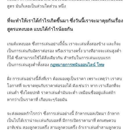
สูตร มันก็เลยเป็นส่วนใดส่วน หนึ่ง
ที่จะทำให้เราได้กำไรเกิดขึ้นมา ซึ่งวันนี้เราจะมาคุยกันเรื่อง
สูตรแทงบอล แบบได้กำไรน้อยกัน
เกมส์แทงบอล ซึ่งการเล่นอย่างงี้นั้น เราจะเล่นทั้งสองข้าง และก็จะ
เป็นการเล่นกับอัตราต่อรอง หรือเราบางครั้ง บางทีอาจจะเล่นสูงต่ำ
ก็ได้ ซึ่งสามารถใช้ได้สิ่งเดียวกัน สำหรับในการเล่นแบบแรก
เป็นการเล่นสูงต่ำทั้งสอง
กฏหมายการพนันออนไลน์ โทษ
ฝั่ง การเล่นอย่างนี้สิ่งที่เรา ต้องมองดูเป็นราคา เพราะเหตุว่า เราสบ
โอกาสที่ จะขาดทุนกับราคาต่อรองได้ ดังเช่นว่า หาก เราเลือกที่จะ
เล่นต่ำ ซึ่งโดยปกติ ราคาเล่นต่ำมันจะต่ำ เหมือนชื่ออยู่แล้แต่ถ้า
หากว่าเป็นราคาที่ เกือบจะๆร้อยมัน
จะส่งผลผลกำไรกว่า ซึ่งการเล่นอย่างนี้ ถ้าหากบอลเปิดมา ถ้าหาก
เป็นไปได้เราน่าจะเล่นกับบอลที่ มีการเปิดราคามาที่ ตกเศษควบ
อาทิเช่น สองลูกควบครึ่ง สามลูกควบครึ่ง ถ้าเราเล่นต่ำสามลูกควบ