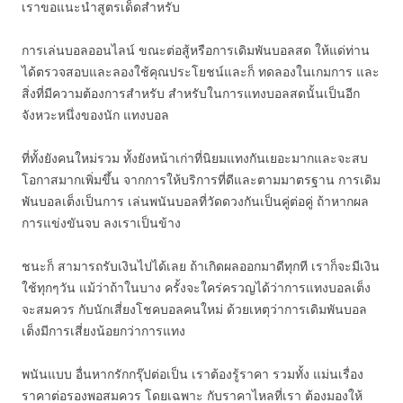
เราขอแนะนำสูตรเด็ดสำหรับ
การเล่นบอลออนไลน์ ขณะต่อสู้หรือการเดิมพันบอลสด ให้แด่ท่าน
ได้ตรวจสอบและลองใช้คุณประโยชน์และก็ ทดลองในเกมการ และ
สิ่งที่มีความต้องการสำหรับ สำหรับในการแทงบอลสดนั้นเป็นอีก
จังหวะหนึ่งของนัก แทงบอล
ที่ทั้งยังคนใหม่รวม ทั้งยังหน้าเก่าที่นิยมแทงกันเยอะมากและจะสบ
โอกาสมากเพิ่มขึ้น จากการให้บริการที่ดีและตามมาตรฐาน การเดิม
พันบอลเต็งเป็นการ เล่นพนันบอลที่วัดดวงกันเป็นคู่ต่อคู่ ถ้าหากผล
การแข่งขันจบ ลงเราเป็นข้าง
ชนะก็ สามารถรับเงินไปได้เลย ถ้าเกิดผลออกมาดีทุกที เราก็จะมีเงิน
ใช้ทุกๆวัน แม้ว่าถ้าในบาง ครั้งจะใคร่ครวญได้ว่าการแทงบอลเต็ง
จะสมควร กับนักเสี่ยงโชคบอลคนใหม่ ด้วยเหตุว่าการเดิมพันบอล
เต็งมีการเสี่ยงน้อยกว่าการแทง
พนันแบบ อื่นหากรักกรุ๊ปต่อเป็น เราต้องรู้ราคา รวมทั้ง แม่นเรื่อง
ราคาต่อรองพอสมควร โดยเฉพาะ กับราคาไหลที่เรา ต้องมองให้