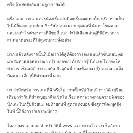
ครึ่ง ถ้าเกิดยิงกันสามลูกเรายังได้
ครึ่ง และ การเล่นควรต้องเริ่มเล่นมีจะเริ่มเตะเท่านั้น หรือ หากเป็น
ไปได้ก็คงจะเล่นก่อน ชิงชัยไปเลยเพราะบุคคลที่ ค้นหาโชคลาภ
และผลกำไรต่างๆทางที่ดีขอชี้แนะ ว่าให้เลือกเล่นคู่ที่มีอัตราการ
สนทนาต่อรองที่ไม่สูงจนกระทั่งอย่าง
มาก แล้วหลังจากนั้นก็เมื่อเราได้คู่ที่ต้องการจะเล่นแล้วขั้นตอน ต่อ
มาเริ่มทำพินิจพิจารณา กรุ๊ปบอลของทั้งสองกรุ๊ปได้เลย โดยจะให้
ทำการ เช็คสถิติ การเจอกัน ปัจจุบันนี้ ของทั้งสอง กรุ๊ปตลอด จนถึง
นัดแนะ เดี๋ยวนี้ที่ผ่านมาที่ ผ่าน
มา ว่ามีฟอร์ม การเล่นที่ดี หรือไม่ รวมทั้งกรุ๊ป ไหนมี การได้ เปรียบ
เทียบกว่ากันที่สำคัญอย่าลืมเช็คในเรื่อง สภาพร่างกายความฟิตของ
นักเตะในกรุ๊ปด้วยนะ จบท้ายกันที่ สูตรแทงบอล ซึ่งสูตรที่จะพูดถึง
ในที่ นี้ก็คือการวิเคราะห์การ
ไหลของราคาบอล สำหรับวิธีนี้ www..comท่านจึงควรเช็คอัตรา
ราคา บอลก่อนจะบอลจะเริ่มเตะ ด้วยความที่โดยธรรมดาราคา