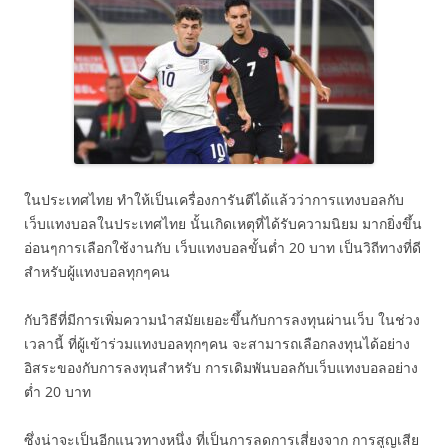
ในประเทศไทย ทำให้เป็นเครื่องการันตีได้แล้วว่าการแทงบอลกับ
เว็บแทงบอลในประเทศไทย นั้นเกิดเหตุที่ได้รับความนิยม มากยิ่งขึ้น
อ่อนๆการเลือกใช้งานกับ เว็บแทงบอลขั้นต่ำ 20 บาท เป็นวิถีทางที่ดี
สำหรับผู้แทงบอลทุกๆคน
กับวิธีที่มีการเพิ่มความนำสมัยเยอะขึ้นกับการลงทุนผ่านเว็บ ในช่วง
เวลานี้ ที่ผู้เข้าร่วมแทงบอลทุกๆคน จะสามารถเลือกลงทุนได้อย่าง
อิสระของกับการลงทุนสำหรับ การเดิมพันบอลกับเว็บแทงบอลอย่าง
ต่ำ 20 บาท
ซึ่งน่าจะเป็นอีกแนวทางหนึ่ง ที่เป็นการลดการเสี่ยงจาก การสูญเสีย