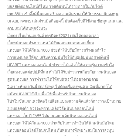
บอลสเต็ปออนไลน์ดีไหม วางเดิมพันได้ง่ายภายในเว็บไซต์
mm88th เข้าลิ๊งค์นี้นะคะ สร้างความคุ้มราคาให้กับบรรดานักลงทุน
UFABETWINS เล่นผ่านมือถือยุคนี้ มันต้องเว็บที่ใช้ง่าย ข้อมูลแน่น และ
ตามเกมได้ทันทุกจังหวะ
เว็บตรงไม่ผ่่านเอเย่นต์ เครดิตพรี2021 เล่นได้ตลอดเวลา
เว็บพนันบอลต่างประเทศ ได้รับผลตอบแทนยอดเยี่ยม
แทงบอล ให้ได้วันละ1000 ช่วยทำให้ปรับมีการสร้างผลกำไร
การแทงบอล ให้ถูก เสริมความมั่นใจให้กับผู้เดิมพันอย่างเต็มที่
UFABET แทงบอลออนไลน์ ทำรายได้แล้วก็ให้ความรู้ความเข้าใจ
เว็บแทงบอลต่อปป.ดีที่สุด ทำให้ได้รับข่าวสารเกี่ยวกับการพนันบอล
สูตรแทงบอล การทำรายได้ให้กับตัวเราได้อย่างง่ายดาย
วิเคราะห์บอลวันนี้สปอร์ตพลู ไม่ต้องเริ่มลงทุนด้วยเงินที่มากก็ได้
สมัครUFABETยังไง เพื่อใช้เพื่อสำหรับในการพนันบอล
โปรโมชั่นแจกเครดิตฟรี เปลี่ยนแปลงความคิดแล้วก็การวางเป้าหมาย
2.5บอลสูงต่ำ ควรจะทราบเคล็ดวิธีพนันบอลออนไลน์
แทงบอล เว็บ FIFA55 ไม่ผ่านเอเย่นต์พนันบอลออนไลน์
แทงบอล ให้ได้วันละ1000 สำหรับในการทำเงินให้นักพนันมือใหม่
แทงบอลออนไลน์โดนจับไหม กับหนทางที่เหมาะสมในการลงทุน