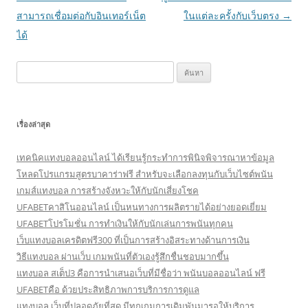
นำทาง
สามารถเชื่อมต่อกับอินเทอร์เน็ต
ในแต่ละครั้งกับเว็บตรง
→
เรื่อง
ได้
ค้นหา
สำหรับ:
เรื่องล่าสุด
เทคนิคแทงบอลออนไลน์ ได้เรียนรู้กระทำการพินิจพิจารณาหาข้อมูล
โหลดโปรแกรมสูตรบาคาร่าฟรี สำหรับจะเลือกลงทุนกับเว็บไซต์พนัน
เกมส์แทงบอล การสร้างจังหวะให้กับนักเสี่ยงโชค
UFABETคาสิโนออนไลน์ เป็นหนทางการผลิตรายได้อย่างยอดเยี่ยม
UFABETโปรโมชั่น การทำเงินให้กับนักเล่นการพนันทุกคน
เว็บแทงบอลเครดิตฟรี300 ที่เป็นการสร้างอิสระทางด้านการเงิน
วิธีแทงบอล ผ่านเว็บ เกมพนันที่ตัวเองรู้สึกชื่นชอบมากขึ้น
แทงบอล สเต็ป3 คือการนำเสนอเว็บที่มีชื่อว่า พนันบอลออนไลน์ ฟรี
UFABETคือ ด้วยประสิทธิภาพการบริการการดูแล
แทงบอล เว็บที่ปลอดภัยที่สุด มีทุกเกมการเดิมพันมารอให้บริการ