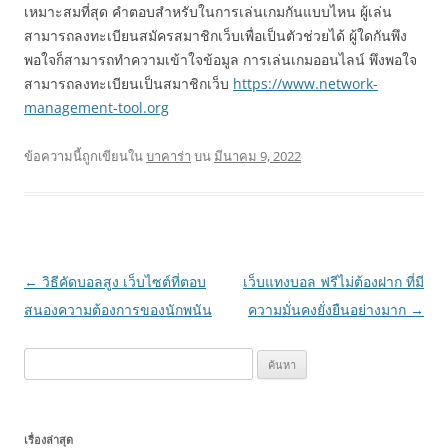
เหมาะสมที่สุด คำตอบสำหรับในการเล่นเกมกันแบบไหน ผู้เล่น
สามารถลงทะเบียนสมัครสมาชิกเว็บเพื่อเป็นตัวช่วยได้ ผู้ใดกันพึง
พอใจก็สามารถทำความเข้าใจข้อมูล การเล่นเกมออนไลน์ พึงพอใจ
สามารถลงทะเบียนเป็นสมาชิกเว็บ
https://www.network-
management-tool.org
ข้อความนี้ถูกเขียนใน
บาคาร่า
บน
มีนาคม 9, 2022
เมนู
←
วิธีคัดบอลสูง เว็บไซต์ที่ตอบ
เว็บแทงบอล ฟรีไม่ต้องฝาก ที่มี
นำทาง
สนองความต้องการของนักพนัน
ความมั่นคงยั่งยืนอย่างมาก
→
เรื่อง
ค้นหา
สำหรับ:
เรื่องล่าสุด