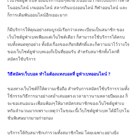
เว็บไซต์ยูฟ่าเบท ยังมีบริการอื่นๆที่เกี่ยวเนื่องไม่ว่าจะเป็นบริการคาสิ
โนออนไลน์ เกมออนไลน์ สลากกินแบ่งออนไลน์ กีฬาออนไลน์ และ
ก็การเดิมพันออนไลน์อีกเยอะมาก
ก็มีบริการให้คุณอย่างสมบูรณ์เรียกว่าลงทะเบียนเป็นสมาชิก ของ
เว็บไซต์ยูฟ่าเบทเพียงแค่เว็บไซต์เดียว ก็สามารถใช้บริการได้ครบ
จบทั้งหมดทุกอย่าง ทั้งยังเรื่องของเกียรติศักดิ์และก็ความน่าไว้วางใจ
ของเว็บไซต์ยูฟ่าเบทเองก็เป็นที่ยอมรับ สำหรับสมาชิกทั้งโลกที่
สมัครใช้บริการ
วิธีสมัครเว็บบอล ทำไมต้องแทงบอลที่ ยูฟ่าเบทออนไลน์ ?
ของทางเว็บไซต์ก็ให้ความเชื่อถือ สำหรับการสมัครใช้บริการรวมทั้ง
ใช้กรรมวิธีการมาอย่างสม่ำเสมอตรงเวลายาวนานหลายปีผมเอง ก็
จะขอเสนอแนะเพื่อนพ้องๆให้มาสมัครสมาชิกของเว็บไซต์ยูฟ่าเบ
ทกันจำนวนมากเพราะเหตุว่าในขณะนี้เว็บไซต์ยูฟ่าเบท ได้มีโปรโม
ชั่นพิเศษมากมายก่ายกอง
บริการให้กับสมาชิกเก่ารวมทั้งสมาชิกใหม่ โดยเฉพาะอย่างยิ่ง