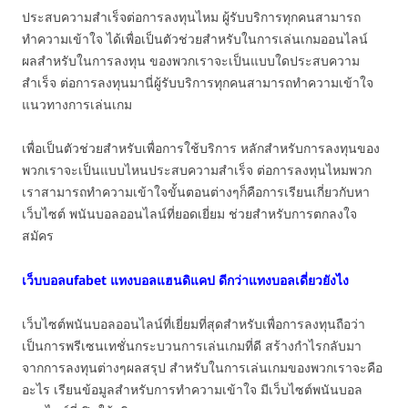
ประสบความสำเร็จต่อการลงทุนไหม ผู้รับบริการทุกคนสามารถ
ทำความเข้าใจ ได้เพื่อเป็นตัวช่วยสำหรับในการเล่นเกมออนไลน์
ผลสำหรับในการลงทุน ของพวกเราจะเป็นแบบใดประสบความ
สำเร็จ ต่อการลงทุนมานี่ผู้รับบริการทุกคนสามารถทำความเข้าใจ
แนวทางการเล่นเกม
เพื่อเป็นตัวช่วยสำหรับเพื่อการใช้บริการ หลักสำหรับการลงทุนของ
พวกเราจะเป็นแบบไหนประสบความสำเร็จ ต่อการลงทุนไหมพวก
เราสามารถทำความเข้าใจขั้นตอนต่างๆก็คือการเรียนเกี่ยวกับหา
เว็บไซต์ พนันบอลออนไลน์ที่ยอดเยี่ยม ช่วยสำหรับการตกลงใจ
สมัคร
เว็บบอลufabet แทงบอลแฮนดิแคป ดีกว่าแทงบอลเดี่ยวยังไง
เว็บไซต์พนันบอลออนไลน์ที่เยี่ยมที่สุดสำหรับเพื่อการลงทุนถือว่า
เป็นการพรีเซนเทชั่นกระบวนการเล่นเกมที่ดี สร้างกำไรกลับมา
จากการลงทุนต่างๆผลสรุป สำหรับในการเล่นเกมของพวกเราจะคือ
อะไร เรียนข้อมูลสำหรับการทำความเข้าใจ มีเว็บไซต์พนันบอล