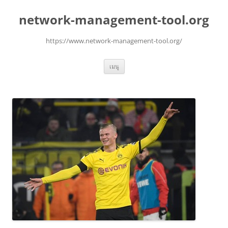
ข้าม
ไป
network-management-tool.org
ยัง
เนื้อหา
https://www.network-management-tool.org/
เมนู