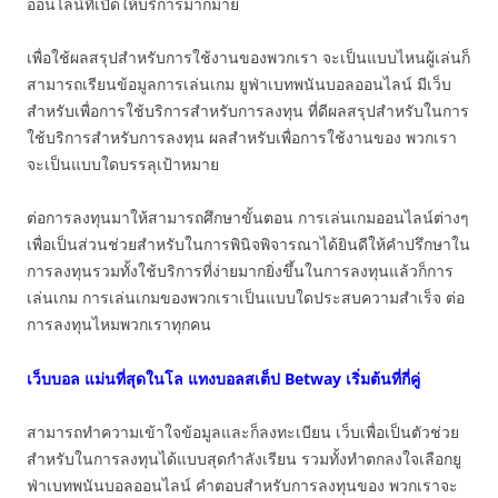
ออนไลน์ที่เปิดให้บริการมากมาย
เพื่อใช้ผลสรุปสำหรับการใช้งานของพวกเรา จะเป็นแบบไหนผู้เล่นก็
สามารถเรียนข้อมูลการเล่นเกม ยูฟ่าเบทพนันบอลออนไลน์ มีเว็บ
สำหรับเพื่อการใช้บริการสำหรับการลงทุน ที่ดีผลสรุปสำหรับในการ
ใช้บริการสำหรับการลงทุน ผลสำหรับเพื่อการใช้งานของ พวกเรา
จะเป็นแบบใดบรรลุเป้าหมาย
ต่อการลงทุนมาให้สามารถศึกษาขั้นตอน การเล่นเกมออนไลน์ต่างๆ
เพื่อเป็นส่วนช่วยสำหรับในการพินิจพิจารณาได้ยินดีให้คำปรึกษาใน
การลงทุนรวมทั้งใช้บริการที่ง่ายมากยิ่งขึ้นในการลงทุนแล้วก็การ
เล่นเกม การเล่นเกมของพวกเราเป็นแบบใดประสบความสำเร็จ ต่อ
การลงทุนไหมพวกเราทุกคน
เว็บบอล แม่นที่สุดในโล แทงบอลสเต็ป Betway เริ่มต้นที่กี่คู่
สามารถทำความเข้าใจข้อมูลและก็ลงทะเบียน เว็บเพื่อเป็นตัวช่วย
สำหรับในการลงทุนได้แบบสุดกำลังเรียน รวมทั้งทำตกลงใจเลือกยู
ฟ่าเบทพนันบอลออนไลน์ คำตอบสำหรับการลงทุนของ พวกเราจะ