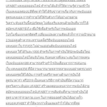
การแทงบอล ให้ถูก เสริมความมั่นใจให้กับผู้เดิมพันอย่างเต็มที่
UFABET แทงบอลออนไลน์ ทำรายได้แล้วก็ให้ความรู้ความเข้าใจ
เว็บแทงบอลต่อปป.ดีที่สุด ทำให้ได้รับข่าวสารเกี่ยวกับการพนันบอล
สูตรแทงบอล การทำรายได้ให้กับตัวเราได้อย่างง่ายดาย
วิเคราะห์บอลวันนี้สปอร์ตพลู ไม่ต้องเริ่มลงทุนด้วยเงินที่มากก็ได้
สมัครUFABETยังไง เพื่อใช้เพื่อสำหรับในการพนันบอล
โปรโมชั่นแจกเครดิตฟรี เปลี่ยนแปลงความคิดแล้วก็การวางเป้าหมาย
2.5บอลสูงต่ำ ควรจะทราบเคล็ดวิธีพนันบอลออนไลน์
แทงบอล เว็บ FIFA55 ไม่ผ่านเอเย่นต์พนันบอลออนไลน์
แทงบอล ให้ได้วันละ1000 สำหรับในการทำเงินให้นักพนันมือใหม่
แทงบอลออนไลน์โดนจับไหม กับหนทางที่เหมาะสมในการลงทุน
เว็บพนันบอลm88 สามารถสร้างกำไรเงินเดือนจากการเล่นเกม
เว็บ แทงบอล356 ที่มีความมากมายหลากหลายแบบอย่างครบวงจร
แทงบอลชุดให้ได้เงิน การสร้างเสรีภาพทางด้านการเงินได้
สูตรบาคาร่า ฟรี2019 เป็นหนทางวิธีการทำเงินที่มีความมาก
สูตรวิเคราะห์บอล UFABET สร้างผลตอบแทนจากการพนันได้ง่าย
สมัครแทงบอลออนไลน์UFABET การเดิมพันที่สามารถทำเงินได้
สูตร บาคาร่ารวยรวย.com ในการต่อยอดทำเงินได้อย่างเร็ว
ผลบอลUFABET ทำให้พวกเราเห็นผลผลกำไรได้มากที่สุด