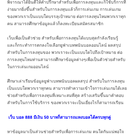
พิจารณาได้ยินดีให้คำปรึกษาสำหรับเพื่อการลงทุนและก็ใช้บริการที่
ง่ายมากยิ่งขึ้นสำหรับในการลงทุนแล้วก็การเล่นเกม การเล่นเกม
ของพวกเราเป็นแบบใดบรรลุเป้าหมาย ต่อการลงทุนไหมพวกเราทุก
คน สามารถศึกษาข้อมูลแล้วก็ลงทะเบียนสมัครสมาชิก
เว็บเพื่อเป็นตัวช่วย สำหรับเพื่อการลงทุนได้แบบสุดกำลังเรียนรู้
และก็กระทำการตกลงใจเลือกยูฟ่าเบทพนันบอลออนไลน์ ผลสรุป
สำหรับในการลงทุนของ พวกเราจะเป็นแบบใดไปถึงเป้าหมาย ต่อ
การลงทุนไหมท่านสามารถศึกษาข้อมูลต่างๆเพื่อเป็นตัวช่วยสำหรับ
ในการเล่นเกมออนไลน์
ศึกษาเล่าเรียนข้อมูลยูฟ่าเบทพนันบอลผลสรุป สำหรับในการลงทุน
เป็นแบบใดพวกเราทุกคน สามารถทำความเข้าใจการเล่นเกมได้เลย
ช่วยสำหรับเพื่อการลงทุนที่เหมาะสมที่สุด สร้างเสริมขึ้นมาคำตอบ
สำหรับในการใช้บริการ ของพวกเราจะเป็นเยี่ยงไรก็สามารถเรียน
เว็บ บอล 888 มีเงิน 50 บาทก็สามารถแทงบอลได้ครบทุกคู่
หาข้อมูลมาเป็นส่วนช่วยสำหรับเพื่อการเล่นเกม คนใดกันแน่พอใจ