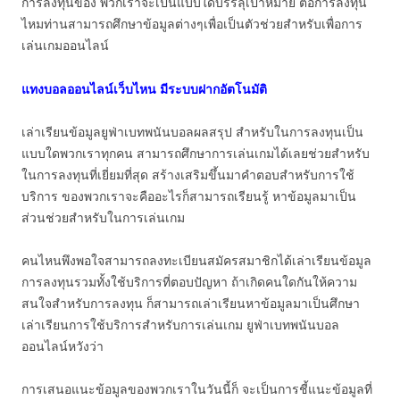
การลงทุนของ พวกเราจะเป็นแบบใดบรรลุเป้าหมาย ต่อการลงทุน
ไหมท่านสามารถศึกษาข้อมูลต่างๆเพื่อเป็นตัวช่วยสำหรับเพื่อการ
เล่นเกมออนไลน์
แทงบอลออนไลน์เว็บไหน มีระบบฝากอัตโนมัติ
เล่าเรียนข้อมูลยูฟ่าเบทพนันบอลผลสรุป สำหรับในการลงทุนเป็น
แบบใดพวกเราทุกคน สามารถศึกษาการเล่นเกมได้เลยช่วยสำหรับ
ในการลงทุนที่เยี่ยมที่สุด สร้างเสริมขึ้นมาคำตอบสำหรับการใช้
บริการ ของพวกเราจะคืออะไรก็สามารถเรียนรู้ หาข้อมูลมาเป็น
ส่วนช่วยสำหรับในการเล่นเกม
คนไหนพึงพอใจสามารถลงทะเบียนสมัครสมาชิกได้เล่าเรียนข้อมูล
การลงทุนรวมทั้งใช้บริการที่ตอบปัญหา ถ้าเกิดคนใดกันให้ความ
สนใจสำหรับการลงทุน ก็สามารถเล่าเรียนหาข้อมูลมาเป็นศึกษา
เล่าเรียนการใช้บริการสำหรับการเล่นเกม ยูฟ่าเบทพนันบอล
ออนไลน์หวังว่า
การเสนอแนะข้อมูลของพวกเราในวันนี้ก็ จะเป็นการชี้แนะข้อมูลที่