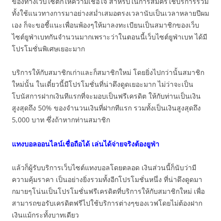
ของทางเว็บไซต์ก็ให้ความเชื่อใจ สำหรับในการสมัครใช้บริการรวม
ทั้งใช้แนวทางการมาอย่างสม่ำเสมอตรงเวลานับเป็นเวลาหลายปีผม
เอง ก็จะขอชี้แนะเพื่อนพ้องๆให้มาลงทะเบียนเป็นสมาชิกของเว็บ
ไซต์ยูฟ่าเบทกันจำนวนมากเพราะว่าในตอนนี้เว็บไซต์ยูฟ่าเบท ได้มี
โปรโมชั่นพิเศษเยอะมาก
บริการให้กับสมาชิกเก่าและก็สมาชิกใหม่ โดยยิ่งไปกว่านั้นสมาชิก
ใหม่นั้น ในเดี๋ยวนี้มีโปรโมชั่นที่น่าดึงดูดเยอะมาก ไม่ว่าจะเป็น
โบนัสการฝากเงินทีแรกที่จะมอบเป็นฟรีเครดิต ให้กับท่านเป็นเงิน
สูงสุดถึง 50% ของจำนวนเงินที่ฝากทีแรก รวมทั้งเป็นเงินสูงสุดถึง
5,000 บาท ซึ่งถ้าหากท่านสมาชิก
แทงบอลออนไลน์เชื่อถือได้ เล่นได้จ่ายจริงต้องยูฟ่า
แล้วก็ผู้รับบริการเว็บไซต์แทงบอลโดยตลอด เงินส่วนนี้ก็นับว่ามี
ความคุ้มราคา เป็นอย่างยิ่งรวมทั้งอีกโปรโมชั่นหนึ่ง ที่น่าดึงดูดมา
กมายๆโน่นเป็นโปรโมชั่นฟรีเครดิตที่บริการให้กับสมาชิกใหม่ เพื่อ
สามารถขอรับเครดิตฟรีไปใช้บริการต่างๆของเวฟโดยไม่ต้องฝาก
เงินแม้กระทั้งบาทเดียว