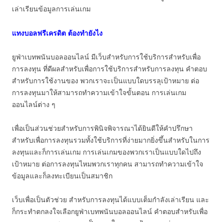
เล่าเรียนข้อมูลการเล่นเกม
แทงบอลฟรีเครดิต ต้องทำยังไง
ยูฟ่าเบทพนันบอลออนไลน์ มีเว็บสำหรับการใช้บริการสำหรับเพื่อ
การลงทุน ที่ดีผลสำหรับเพื่อการใช้บริการสำหรับการลงทุน คำตอบ
สำหรับการใช้งานของ พวกเราจะเป็นแบบใดบรรลุเป้าหมาย ต่อ
การลงทุนมาให้สามารถทำความเข้าใจขั้นตอน การเล่นเกม
ออนไลน์ต่าง ๆ
เพื่อเป็นส่วนช่วยสำหรับการพินิจพิจารณาได้ยินดีให้คำปรึกษา
สำหรับเพื่อการลงทุนรวมทั้งใช้บริการที่ง่ายมากยิ่งขึ้นสำหรับในการ
ลงทุนและก็การเล่นเกม การเล่นเกมของพวกเราเป็นแบบใดไปถึง
เป้าหมาย ต่อการลงทุนไหมพวกเราทุกคน สามารถทำความเข้าใจ
ข้อมูลและก็ลงทะเบียนเป็นสมาชิก
เว็บเพื่อเป็นตัวช่วย สำหรับการลงทุนได้แบบเต็มกำลังเล่าเรียน และ
ก็กระทำตกลงใจเลือกยูฟ่าเบทพนันบอลออนไลน์ คำตอบสำหรับเพื่อ