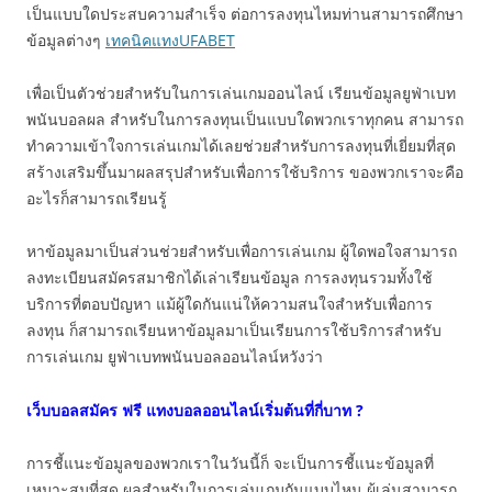
เป็นแบบใดประสบความสำเร็จ ต่อการลงทุนไหมท่านสามารถศึกษา
ข้อมูลต่างๆ
เทคนิคแทงUFABET
เพื่อเป็นตัวช่วยสำหรับในการเล่นเกมออนไลน์ เรียนข้อมูลยูฟ่าเบท
พนันบอลผล สำหรับในการลงทุนเป็นแบบใดพวกเราทุกคน สามารถ
ทำความเข้าใจการเล่นเกมได้เลยช่วยสำหรับการลงทุนที่เยี่ยมที่สุด
สร้างเสริมขึ้นมาผลสรุปสำหรับเพื่อการใช้บริการ ของพวกเราจะคือ
อะไรก็สามารถเรียนรู้
หาข้อมูลมาเป็นส่วนช่วยสำหรับเพื่อการเล่นเกม ผู้ใดพอใจสามารถ
ลงทะเบียนสมัครสมาชิกได้เล่าเรียนข้อมูล การลงทุนรวมทั้งใช้
บริการที่ตอบปัญหา แม้ผู้ใดกันแน่ให้ความสนใจสำหรับเพื่อการ
ลงทุน ก็สามารถเรียนหาข้อมูลมาเป็นเรียนการใช้บริการสำหรับ
การเล่นเกม ยูฟ่าเบทพนันบอลออนไลน์หวังว่า
เว็บบอลสมัคร ฟรี แทงบอลออนไลน์เริ่มต้นที่กี่บาท ?
การชี้แนะข้อมูลของพวกเราในวันนี้ก็ จะเป็นการชี้แนะข้อมูลที่
เหมาะสมที่สุด ผลสำหรับในการเล่นเกมกันแบบไหน ผู้เล่นสามารถ