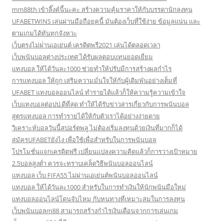
mm88th เข้าลิ๊งค์นี้นะคะ สร้างความคุ้มราคาให้กับบรรดานักลงทุน
UFABETWINS เล่นผ่านมือถือยุคนี้ มันต้องเว็บที่ใช้ง่าย ข้อมูลแน่น และ
ตามเกมได้ทันทุกจังหวะ
เว็บตรงไม่ผ่่านเอเย่นต์ เครดิตพรี2021 เล่นได้ตลอดเวลา
เว็บพนันบอลต่างประเทศ ได้รับผลตอบแทนยอดเยี่ยม
แทงบอล ให้ได้วันละ1000 ช่วยทำให้ปรับมีการสร้างผลกำไร
การแทงบอล ให้ถูก เสริมความมั่นใจให้กับผู้เดิมพันอย่างเต็มที่
UFABET แทงบอลออนไลน์ ทำรายได้แล้วก็ให้ความรู้ความเข้าใจ
เว็บแทงบอลต่อปป.ดีที่สุด ทำให้ได้รับข่าวสารเกี่ยวกับการพนันบอล
สูตรแทงบอล การทำรายได้ให้กับตัวเราได้อย่างง่ายดาย
วิเคราะห์บอลวันนี้สปอร์ตพลู ไม่ต้องเริ่มลงทุนด้วยเงินที่มากก็ได้
สมัครUFABETยังไง เพื่อใช้เพื่อสำหรับในการพนันบอล
โปรโมชั่นแจกเครดิตฟรี เปลี่ยนแปลงความคิดแล้วก็การวางเป้าหมาย
2.5บอลสูงต่ำ ควรจะทราบเคล็ดวิธีพนันบอลออนไลน์
แทงบอล เว็บ FIFA55 ไม่ผ่านเอเย่นต์พนันบอลออนไลน์
แทงบอล ให้ได้วันละ1000 สำหรับในการทำเงินให้นักพนันมือใหม่
แทงบอลออนไลน์โดนจับไหม กับหนทางที่เหมาะสมในการลงทุน
เว็บพนันบอลm88 สามารถสร้างกำไรเงินเดือนจากการเล่นเกม