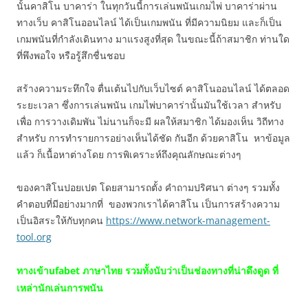
นั้นคาสิโน บาคาร่า ในทุกวันนี้การเล่นพนันเกมไพ่ บาคาร่าผ่าน
ทางเว็บ คาสิโนออนไลน์ ได้เป็นเกมพนัน ที่มีความนิยม และก็เป็น
เกมพนันที่กำลังเดินทาง มาแรงสูงที่สุด ในขณะนี้ถ้าสมาชิก ท่านใด
ที่พึงพอใจ หรือรู้สึกชื่นชอบ
สร้างความระทึกใจ ตื่นเต้นไปกับเว็บไซต์ คาสิโนออนไลน์ ได้ตลอด
ระยะเวลา ซึ่งการเล่นพนัน เกมไพ่บาคาร่านั้นมันใช้เวลา สำหรับ
เพื่อ การวางเดิมพัน ไม่นานก็จะมี ผลให้สมาชิก ได้มองเห็น วิถีทาง
สำหรับ การทำรายการอย่างเห็นได้ชัด กันอีก ด้วยคาสิโน หาข้อมูล
แล้ว ก็เนื้อหาต่างโดย การพิเคราะห์ถึงคุณลักษณะต่างๆ
ของคาสิโนปอยเปต โดยสามารถตั้ง คำถามปริศนา ต่างๆ รวมทั้ง
คำตอบที่มีอย่างมากที่ ของพวกเราได้คาสิโน เป็นการสร้างความ
เป็นอิสระให้กับทุกคน
https://www.network-management-
tool.org
ทางเข้าufabet ภาษาไทย รวมทั้งนับว่าเป็นช่องทางที่น่าดึงดูด ที่
เหล่านักเล่นการพนัน