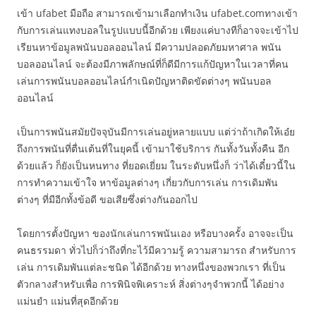
เข้า ufabet มือถือ สามารถเข้ามาเลือกทำเงิน ufabet.comทางเข้า
กับการเล่นแทงบอลในรูปแบบนี้อีกด้วย เพียงแค่บางทีก็อาจจะเข้าไป
เรียนหาข้อมูลพนันบอลออนไลน์ มีความปลอดภัยมหาศาล พนัน
บอลออนไลน์ จะต้องมีภาพลักษณ์ที่ก็ดีมีการแก้ปัญหาในเวลาที่คน
เล่นการพนันบอลออนไลน์กำเนิดปัญหาติดขัดต่างๆ พนันบอล
ออนไลน์
เป็นการพนันสมัยปัจจุบันมีการเล่นอยู่หลายแบบ แต่ว่าถ้าเกิดให้เอ๋ย
ถึงการพนันที่ตื่นเต้นที่ในยุคนี้
เข้ามาใช้บริการ กันทั้งวันทั้งคืน อีก
ด้วยแล้ว ก็ยังเป็นหนทาง ที่ยอดเยี่ยม ในระดับหนึ่งก็ ว่าได้เดี๋ยวนี้ใน
การทำความเข้าใจ หาข้อมูลต่างๆ เกี่ยวกับการเล่น การเดิมพัน
ต่างๆ ที่มีอีกทั้งข้อดี ขอเสียซึ่งต่างกันออกไป
โดยการตั้งปัญหา ของนักเล่นการพนันเอง หรือบางครั้ง อาจจะเป็น
คนธรรมดา ทั่วไปก็ว่าถึงที่กะไว้มีความรู้ ความสามารถ สำหรับการ
เล่น การเดิมพันแต่ละชนิด ได้อีกด้วย ทางหนึ่งของพวกเรา ที่เป็น
ตัวกลางสำหรับเพื่อ การพินิจพิเคราะห์ สิ่งต่างๆจำพวกนี้ ได้อย่าง
แม่นยำ แม่นที่สุดอีกด้วย