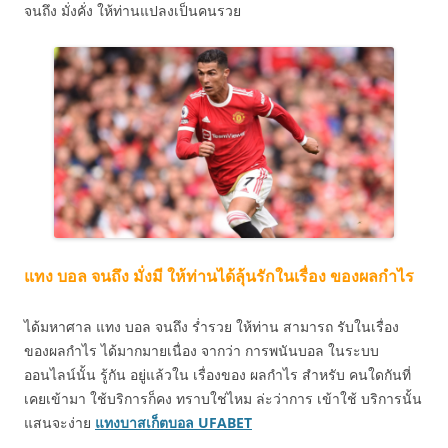
จนถึง มั่งคั่ง ให้ท่านแปลงเป็นคนรวย
แทง บอล จนถึง มั่งมี ให้ท่านได้ลุ้นรักในเรื่อง ของผลกำไร
ได้มหาศาล แทง บอล จนถึง ร่ำรวย ให้ท่าน สามารถ รับในเรื่อง
ของผลกำไร ได้มากมายเนื่อง จากว่า การพนันบอล ในระบบ
ออนไลน์นั้น รู้กัน อยู่แล้วใน เรื่องของ ผลกำไร สำหรับ คนใดกันที่
เคยเข้ามา ใช้บริการก็คง ทราบใช่ไหม ล่ะว่าการ เข้าใช้ บริการนั้น
แสนจะง่าย
แทงบาสเก็ตบอล UFABET