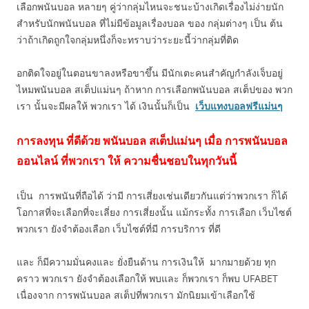
เลือกพนันบอล หลายๆ คู่ว่ากลุ่มไหนจะชนะบ้างเกิดเรื่องไม่ง่ายนัก
สำหรับนักพนันบอล ที่ไม่มีข้อมูลเรื่องบอล ของ กลุ่มต่างๆ เป็น ต้น
ว่าถ้าเกิดถูกใจกลุ่มหนึ่งก็จะทราบว่าระยะนี้ว่ากลุ่มที่ติด
อกติดใจอยู่ในตอนขาลงหรือขาขึ้น มีนักเตะคนสำคัญกำลังเจ็บอยู่
ไหมพนันบอล สเต็ปแม่นๆ ถ้าหาก การเลือกพนันบอล สเต็ปของ พวก
เรา นั้นจะมีผลให้ พวกเรา ได้ เงินนั้นก็เป็น
เว็บแทงบอลฟรีแม่นๆ
การลงทุน ที่ดีด้วย พนันบอล สเต็ปแม่นๆ เมื่อ การพนันบอล
ออนไลน์ ที่พวกเรา ให้ ความชื่นชอบในทุกวันนี้
เป็น การพนันที่ถือได้ ว่ามี การเสี่ยงเช่นเดียวกันแต่ว่าพวกเรา ก็ได้
โอกาสที่จะเลือกที่จะเลี่ยง การเสี่ยงนั้น แม้กระทั้ง การเลือก เว็บไซต์
พวกเรา ยังจำต้องเลือก เว็บไซต์ที่มี การบริการ ที่ดี
และ ก็มีความมั่นคงและ ยั่งยืนด้าน การเงินให้ มากมายด้วย ทุก
คราว พวกเรา ยังจำต้องเลือกให้ พบและ ก็พวกเรา ก็พบ UFABET
เนื่องจาก การพนันบอล สเต็ปที่พวกเรา มักนิยมเข้าเลือกใช้