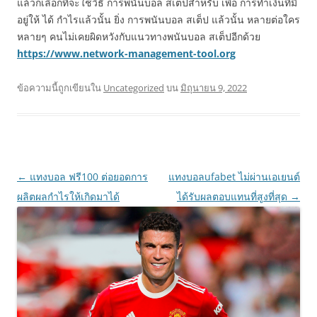
แล้วก็เลือกที่จะใช้วิธี การพนันบอล สเต็ปสำหรับ เพื่อ การทำเงินที่มี
อยู่ให้ ได้ กำไรแล้วนั้น ยิ่ง การพนันบอล สเต็ป แล้วนั้น หลายต่อใคร
หลายๆ คนไม่เคยผิดหวังกับแนวทางพนันบอล สเต็ปอีกด้วย
https://www.network-management-tool.org
ข้อความนี้ถูกเขียนใน
Uncategorized
บน
มิถุนายน 9, 2022
เมนู
←
แทงบอล ฟรี100 ต่อยอดการ
แทงบอลufabet ไม่ผ่านเอเยนต์
นำทาง
ผลิตผลกำไรให้เกิดมาได้
ได้รับผลตอบแทนที่สูงที่สุด
→
เรื่อง