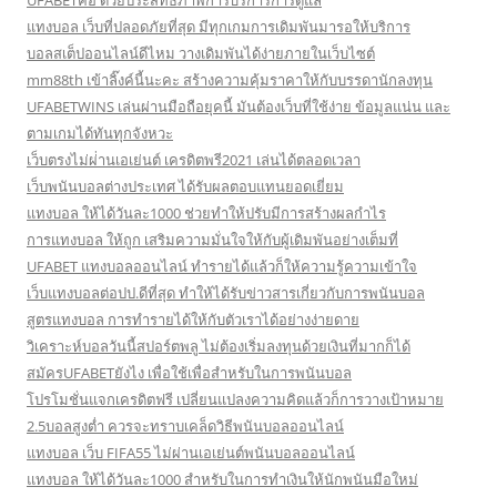
UFABETคือ ด้วยประสิทธิภาพการบริการการดูแล
แทงบอล เว็บที่ปลอดภัยที่สุด มีทุกเกมการเดิมพันมารอให้บริการ
บอลสเต็ปออนไลน์ดีไหม วางเดิมพันได้ง่ายภายในเว็บไซต์
mm88th เข้าลิ๊งค์นี้นะคะ สร้างความคุ้มราคาให้กับบรรดานักลงทุน
UFABETWINS เล่นผ่านมือถือยุคนี้ มันต้องเว็บที่ใช้ง่าย ข้อมูลแน่น และ
ตามเกมได้ทันทุกจังหวะ
เว็บตรงไม่ผ่่านเอเย่นต์ เครดิตพรี2021 เล่นได้ตลอดเวลา
เว็บพนันบอลต่างประเทศ ได้รับผลตอบแทนยอดเยี่ยม
แทงบอล ให้ได้วันละ1000 ช่วยทำให้ปรับมีการสร้างผลกำไร
การแทงบอล ให้ถูก เสริมความมั่นใจให้กับผู้เดิมพันอย่างเต็มที่
UFABET แทงบอลออนไลน์ ทำรายได้แล้วก็ให้ความรู้ความเข้าใจ
เว็บแทงบอลต่อปป.ดีที่สุด ทำให้ได้รับข่าวสารเกี่ยวกับการพนันบอล
สูตรแทงบอล การทำรายได้ให้กับตัวเราได้อย่างง่ายดาย
วิเคราะห์บอลวันนี้สปอร์ตพลู ไม่ต้องเริ่มลงทุนด้วยเงินที่มากก็ได้
สมัครUFABETยังไง เพื่อใช้เพื่อสำหรับในการพนันบอล
โปรโมชั่นแจกเครดิตฟรี เปลี่ยนแปลงความคิดแล้วก็การวางเป้าหมาย
2.5บอลสูงต่ำ ควรจะทราบเคล็ดวิธีพนันบอลออนไลน์
แทงบอล เว็บ FIFA55 ไม่ผ่านเอเย่นต์พนันบอลออนไลน์
แทงบอล ให้ได้วันละ1000 สำหรับในการทำเงินให้นักพนันมือใหม่