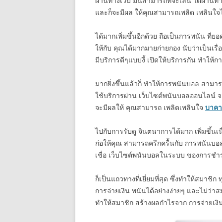
ผ่านทางเว็บ มันสามารถที่จะเล่น ได้ผ่านทา
และก็จะมีผล ให้คุณสามารถเพลิด เพลินใจไ
ได้มากเพิ่มขึ้นอีกด้วย ถือเป็นการพนัน ที่
ให้กับ คุณได้มากมายก่ายกอง นับว่าเป็นเรื่องท
มีบริการดีๆแบบงี้ เปิดให้บริการกัน ทำให้กา
มากยิ่งขึ้นแล้วก็ ทำให้การพนันบอล สามารถ
ใช้บริการผ่าน เว็บไซต์พนันบอลออนไลน์ จะม
จะมีผลให้ คุณสามารถ เพลิดเพลินใจ
บาคาร
ไปกับการรับดู จินตนาการได้มาก เพิ่มขึ้นเ
ก่อให้คุณ สามารถครึกครื้นกับ การพนันบอลไ
เชื่อ เว็บไซต์พนันบอลในระบบ ของการชำร
ก็เป็นแถวทางที่เยี่ยมที่สุด ซึ่งทำให้สมาชิ
การจ่ายเงิน พนันได้อย่างง่ายๆ และไม่ว่าส
ทำให้สมาชิก สร้างผลกำไรจาก การจ่ายเงิ