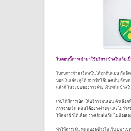
ในตอนนี้การเข้ามาใช้บริการข้างในเว็บเป็นว
ไปกับการจ่าย เงินพนันได้ทุกต้นแบบ กันอีก
บอลในแต่ละคู่ให้ สมาชิกได้มองเห็น ลักษณะ
แล้วก็ ในระบบของการจ่าย เงินพนันข้างใน
เว็บได้มีการเปิด ให้บริการมันเป็น ตัวเลือก
การจ่ายเงิน พนันได้อย่างง่ายๆ และไม่ว่า
ให้สมาชิกได้เลือก วางเดิมพันกัน ไม่น้อยเลย
ทำให้การเล่น พนันบอลข้างในเว็บ ยูฟ่าเบท