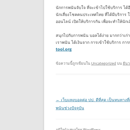
นักการพนันจับใจ ที่จะเข้าไปใช้บริการ ได้อีกด้ว
นักเสี่ยงโชคคนประเทศไทย ที่ได้มีบริการ ใน
ออนไลน์ เปิดให้บริการกัน เพื่อจะทำให้นัก
สนุกไปกับการพนัน บอลได้ง่าย มากกว่าเก่
เราพนัน ได้เงินจาก การเข้าใช้บริการ ก
tool.org
ข้อความนี้ถูกเขียนใน
Uncategorized
บน
ธันว
เมนู
←
เว็บแทงบอลต่อ ปป. ดีที่สุด เป็นหนทางที่ด
นำทาง
พนันช่วงปัจจุบัน
เรื่อง
ภูมิใจนำเสนอโดย WordPress