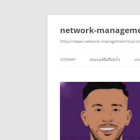
ข้าม
ไป
ยัง
network-managemen
เนื้อหา
https://www.network-management-tool.or
SITEMAP
เล่นเกมส์มือถือยังไง
เกม