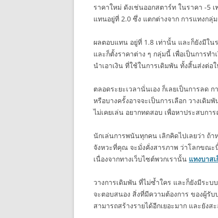
ราคาใหม่ ดังเช่นออกสตาร์ท ในราคา -5 เ
แทนอยู่ที่ 2.0 ซึ่ง แตกต่างจาก การแทงกลุ่
ผลตอบแทน อยู่ที่ 1.8 เท่านั้น และก็ยังม
และก็ตั้งราคาต่าง ๆ กลุ่มนี้ เพื่อเป็นการท
นำเอาเงิน ที่ใช้ในการเดิมพัน ทั้งสิ้นส่งต่อ
ตลอดระยะเวลานั่นเอง ก็เลยเป็นการลด การ
หรือบางครั้งอาจจะเป็นการเลือก วางเดิมพัน
ไม่เคยเล่น อยากทดสอบ เพื่อหาประสบกา
นักเล่นการพนันทุกคน เลิกคิดไปเลยว่า ถ้าห
จังหวะที่คุณ จะมั่งคั่งสารภาพ ว่าโลกขณะนี
เนื่องจากทางเว็บไซต์พวกเรานั้น
แทงบาสเ
วางการเดิมพัน ที่ไม่ซ้ำใคร และก็ยังมีระบบ
จะตอบสนอง สิ่งที่มีความต้องการ ของผู้รับ
สามารถสร้างรายได้อีกเยอะมาก และยังสะส