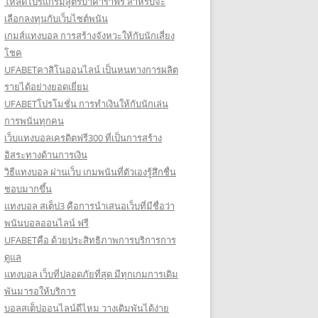
โหลดโปรแกรมสูตรบาคาร่าฟรี สำหรับจะ
เลือกลงทุนกับเว็บไซต์พนัน
เกมส์แทงบอล การสร้างจังหวะให้กับนักเสี่ยง
โชค
UFABETคาสิโนออนไลน์ เป็นหนทางการผลิต
รายได้อย่างยอดเยี่ยม
UFABETโปรโมชั่น การทำเงินให้กับนักเล่น
การพนันทุกคน
เว็บแทงบอลเครดิตฟรี300 ที่เป็นการสร้าง
อิสระทางด้านการเงิน
วิธีแทงบอล ผ่านเว็บ เกมพนันที่ตัวเองรู้สึกชื่น
ชอบมากขึ้น
แทงบอล สเต็ป3 คือการนำเสนอเว็บที่มีชื่อว่า
พนันบอลออนไลน์ ฟรี
UFABETคือ ด้วยประสิทธิภาพการบริการการ
ดูแล
แทงบอล เว็บที่ปลอดภัยที่สุด มีทุกเกมการเดิม
พันมารอให้บริการ
บอลสเต็ปออนไลน์ดีไหม วางเดิมพันได้ง่าย