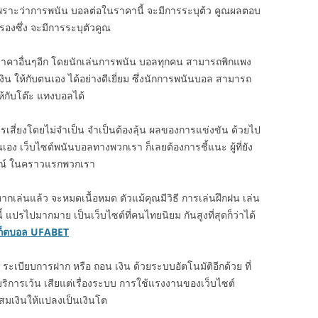
พราะว่าการพนัน บอลต่อในราคานี้ จะมีการระบุต้ว คูณผลตอบ
มรองซึ่ง จะมีการระบุตัวคูณ
ีในราคาอื่นๆอีก โดยนักเล่นการพนัน บอลทุกคน สามารถพิกแพง
ำเงิน ให้กับตนเอง ได้อย่างดีเยี่ยม ซึ่งนักการพนันบอล สามารถ
ให้กับโต๊ะ แทงบอลได้
เสี่ยงโดยไม่จำเป็น จำเป็นต้องลุ้น ผลของการแข่งขัน ด้วยไป
เอง เว็บไซต์พนันบอลทางพวกเรา ก็เลยต้องการชี้แนะ ผู้ที่ยัง
รณ์ ในคราวแรกพวกเรา
ากเล่นแล้ว จะหมดเนื้อหมด ตัวแม้คุณมีวิธี การเล่นฝึกฝน เล่น
้ แปรไปมากมาย เป็นเว็บไซต์ที่คนไทยนิยม กันสูงที่สุดก็ว่าได้
ก็ตบอล UFABET
 ระเบียบการฝาก หรือ ถอน เงิน ด้วยระบบอัตโนมัติอีกด้วย ที่
บริการเว้น เสียแต่เรื่องระบบ การใช้แรงงานของเว็บไซต์
มเงินให้แปลงเป็นเงินโต