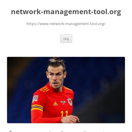
ข้าม
ไป
network-management-tool.org
ยัง
เนื้อหา
https://www.network-management-tool.org/
เมนู