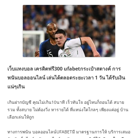
เว็บแทงบอล เครดิตฟรี300 ufabetกระเป๋าสตางค์ การ
พนันบอลออนไลน์ เล่นได้ตลอดระยะเวลา 1 วัน ได้รับเงิน
แน่ๆเกิน
เกินฝากบัญชี คุณไม่เกิน10นาที เร็วทันใจ อยู่ไหนก็ถอนได้ สบาย
รวม ทั้งสบาย ไม่ต้องวิ่ง หารายได้ ที่แหน่งใดไกลๆ เพียงแค่อยู่ บ้าน
เลือกเล่นให้ถูก
ทางการพนัน บอลออนไลน์UFABETมี มาตรฐานการให้ บริการเสมอ