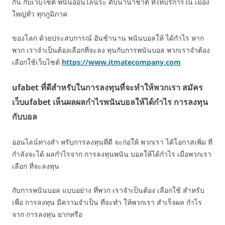
กัน กับเว็บไซต์ พนันออนไลน์ระ ดับนานาชาติ ที่ให้บริการใน เมือง
ใหญ่ทั่ว ทุกภูมิภาค
ของโลก ด้วยประสบการณ์ อันช้านาน พนันบอลให้ ได้กำไร หาก
พวก เราจำเป็นต้องเลือกที่จะลง ทุนกับการพนันบอล พวกเราจำต้อง
เลือกใช้เว็บไซต์
https://www.itmatecompany.com
ufabet ที่ดีสำหรับในการลงทุนที่จะทำให้พวกเรา สมัคร
เว็บufabet เห็นผลผลกำไรพนันบอลให้ได้กำไร การลงทุน
กับบอล
ออนไลน์ทางสำ หรับการลงทุนที่ดี จะก่อให้ พวกเรา ได้โอกาสเพิ่ม ที่
กำลังจะได้ ผลกำไรจาก การลงทุนพนัน บอลให้ได้กำไร เมื่อพวกเรา
เลือก ที่จะลงทุน
กับการพนันบอล แบบอย่าง ที่พวก เราจำเป็นต้อง เลือกใช้ สำหรับ
เพื่อ การลงทุน มีความจำเป็น ที่จะทำ ให้พวกเรา สำเร็จผล กำไร
จาก การลงทุน ยากหรือ