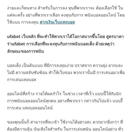
ง่ายและก็หนทาง สำหรับในการลง ทุนที่พวกเราจะ ต้องเลือกใช้ ใน
แต่ละครั้ง อย่างที่พวกเราเลือก ลงทุนกับการ พนันบอลออนไลน์ โดย
ใช้แบบ การลงทุน
ฝากเงินเว็บแทงบอล
ufabet เว็บหลัก ที่จะทำให้พวกเราได้โอกาสมากขึ้นโดย สูตรบาคา
ร่าufabet การเลือกที่จะลงทุนกับการพนันบอลเต็ง ด้วยเหตุว่า
ลักษณะของการพนัน
บอลเต็ง เป็นต้นแบบ ที่มีการลงทุนง่าย ปราศจาก ความยุ่ง ยากและ
ไม่มี ความสลับซับซ้อน ทำให้เว็บของ พวกเรานั้นมี การเสนอมาเพื่อ
การเล่นแทงบอล
ออนไลน์ที่สร้าง รายได้ผลกำไร ในช่วง เวลาที่เร็ว แบบนี้ให้กับนัก
การพนันบอลออนไลน์ทุกคน อย่างที่พวกเรา กล่าวกันไปแล้ว แบบงี้
การเล่น แทงบอลออนไลน์
ของคุณนั้นก็ สามารถที่จะเข้า ใช้งานได้อย่างสะ ดวกมากยิ่งกว่า ที่
ต้องมีความลุ้น บันเทิงใจสำหรับ ในการเล่นพนัน ออนไลน์อย่าง ทั่ว