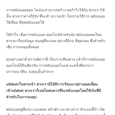
การพนันบอลออน ไลน์จะสามารถสร้าง ผลกำไรให้กับ พวกเราได้
นั้น พวกเราต่างก็รู้จัก ที่จะทำ ความเข้า ใจกรรมวิธีการ พนันบอล
ให้เยี่ยม ที่สุดพนันบอลให้
ได้กำไร เมื่อการพนันบอล ออนไลน์สำหรับนัก พนันบอลคนใหม่
ควรจะเรียนข้อมูล ของคู่ที่จะแทง อย่างถี่ถ้วน ที่สุดก่อน ซึ่งสำหรับ
เพื่อ การลงทุนทั้งหมด
ทุกอย่างอย่ามี ความคิดว่านี่ เป็นการเสี่ยงดวง แล้วก็การพนันบอล
ออนไลน์ก็สิ่งเดียวกัน การพนันบอลในแต่ ละครั้งที่พวกเรา
ปรารถนาที่จะ ลงทุนนั้นถ้าหาก
ufabetเว็บตรงเข้า พวกเรามิได้มีการเรียนมาอย่างยอดเยี่ยม
เข้าufabet พวกเราก็เลยไม่สมควรที่จะพนันบอลโดยใช้เงินที่มี
สำหรับในการลงทุน
พนันบอลคู่ที่แข่ง แบบหมด หน้าตัก แนวทางการ ทำแบบนี้ถ้า เกิด