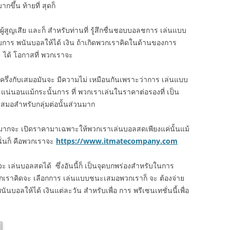
กขึ้น ท้ายที่ สุดก็
ู้สูญเสีย และก็ สำหรับท่านที่ รู้สึกชื่นชอบบอลชการ เล่นแบบ
บการ พนันบอลให้ได้ เงิน ถ้าเกิดพวกเราคิดในด้านของการ
ะ ได้ โอกาสที่ พวกเราจะ
้ ครึ่งกับเสมอมันจะ มีความไม่ เหมือนกันเพราะว่าการ เล่นแบบ
แน่นอนแม้กระนั้นการ ที่ พวกเราเล่นในราคาต่อรองที่ เป็น
เสมอสำหรับกลุ่มต่อนั้นส่วนมาก
มากจะ เปิดราคามาเฉพาะให้พวกเราเล่นบอลสดเพียงแค่นั้นแม้
่นก็ คือพวกเราจะ
https://www.itmatecompany.com
จจะ เล่นบอลสดได้ ซึ่งอันนี้ก็ เป็นจุดบกพร่องสำหรับในการ
พวกเราคิดจะ เลือกการ เล่นแบบชนะเสมอพวกเราก็ จะ ต้องจ่าย
พนันบอลให้ได้ เงินแต่ละวัน สำหรับเพื่อ การ พรีเซนเทชั่นนี้เพื่อ