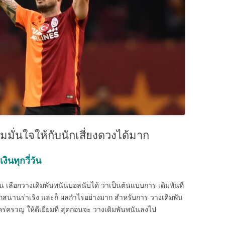
มั่นใจให้กับนักเสี่ยงดวงได้มาก
ินทุกวี่วัน
วัน เลือกวางเดิมพันพนันบอลนับได้ ว่าเป็นต้นแบบการ เดิมพันที่
นุกสนานร่าเริง และก็ ผลกำไรอย่างมาก สำหรับการ วางเดิมพัน
ร่ครวญ ให้ดีเยี่ยมที่ สุดก่อนจะ วางเดิมพันพนันลงไป