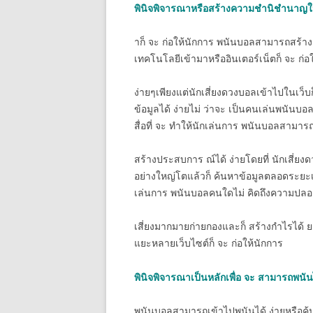
พินิจพิจารณาหรือสร้างความชำนิชำนาญให้
าก็ จะ ก่อให้นักการ พนันบอลสามารถสร้างกำไ
เทคโนโลยีเข้ามาหรืออินเตอร์เน็ตก็ จะ ก่อ
ง่ายๆเพียงแต่นักเสี่ยงดวงบอลเข้าไปในเว็
ข้อมูลได้ ง่ายไม่ ว่าจะ เป็นคนเล่นพนันบอล 
สื่อที่ จะ ทำให้นักเล่นการ พนันบอลสามาร
สร้างประสบการ ณ์ได้ ง่ายโดยที่ นักเสี่ย
อย่างใหญ่โตแล้วก็ ค้นหาข้อมูลตลอดระยะเ
เล่นการ พนันบอลคนใดไม่ คิดถึงความปลอดภ
เสี่ยงมากมายก่ายกองและก็ สร้างกำไรได้ ย
แยะหลายเว็บไซต์ก็ จะ ก่อให้นักการ
พินิจพิจารณาเป็นหลักเพื่อ จะ สามารถพนั
พนันบอลสามารถเข้าไปพนันได้ ง่ายหรือค้นหาเ