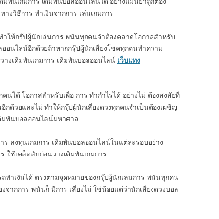
ดิมพันเกมการ เดิมพันบอลออนไลน์ได้ อย่างแม่นยำถูกต้อง
มีหนทางวิธีการ ทำเงินจากการ เล่นเกมการ
 ทำให้กรุ๊ปผู้นักเล่นการ พนันทุกคนจำต้องคลาดโอกาสสำหรับ
ออนไลน์อีกด้วยถ้าหากกรุ๊ปผู้นักเสี่ยงโชคทุกคนทำความ
าร วางเดิมพันเกมการ เดิมพันบอลออนไลน์
เว็บแทง
ทุกคนได้ โอกาสสำหรับเพื่อ การ ทำกำไรได้ อย่างไม่ ต้องสงสัยที่
อีกด้วยและไม่ ทำให้กรุ๊ปผู้นักเสี่ยงดวงทุกคนจำเป็นต้องเผชิญ
ร เดิมพันบอลออนไลน์มหาศาล
นการ ลงทุนเกมการ เดิมพันบอลออนไลน์ในแต่ละรอบอย่าง
ักการ ใช้เคล็ดลับก่อนวางเดิมพันเกมการ
ถทำเงินได้ ตรงตามจุดหมายของกรุ๊ปผู้นักเล่นการ พนันทุกคน
องจากการ พนันก็ มีการ เสี่ยงไม่ ใช่น้อยแต่ว่านักเสี่ยงดวงบอล