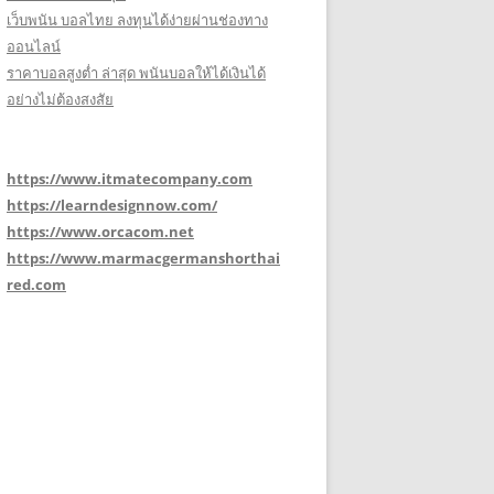
เว็บพนัน บอลไทย ลงทุนได้ง่ายผ่านช่องทาง
ออนไลน์
ราคาบอลสูงต่ำ ล่าสุด พนันบอลให้ได้เงินได้
อย่างไม่ต้องสงสัย
https://www.itmatecompany.com
https://learndesignnow.com/
https://www.orcacom.net
https://www.marmacgermanshorthai
red.com