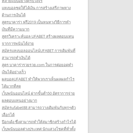
หลายแบบอย่างครบวงจร
แทงบอลชุดให้ได้เงิน การสร้างเสรีภาพทาง
ด้านการเงินได้
สูตรบาคาร่า ฟรี2019 เป็นหนทางวิธีการทำ
เงินที่มีความมาก
สูตรวิเคราะห์บอล UFABET สร้างผลตอบแทน
จากการพนันได้ง่าย
สมัครแทงบอลออนไลน์UFABET การเดิมพันที่
สามารถทำเงินได้
สูตร บาคาร่ารวยรวย.com ในการต่อยอดทำ
เงินได้อย่างเร็ว
ผลบอลUFABET ทำให้พวกเราเห็นผลผลกำไร
ได้มากที่สุด
เว็บพนันออนไลน์ ฝากขั้นต่ำ50 อัตราการจ่าย
ผลตอบแทนอย่างมาก
สมัครufabet88 สามารถวางเดิมพันกับทุกๆตัว
เลือกได้
ป๊อกเด้ง ซึ่งสามารถทำให้สมาชิกสร้างกำไรได้
เว็บพนันบอลต่างประเทศ นักแสวงโชคที่ทั่วทั้ง