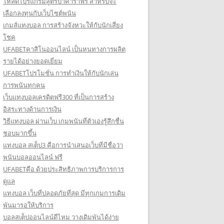
โหลดโปรแกรมสูตรบาคาร่าฟรี สำหรับจะ
เลือกลงทุนกับเว็บไซต์พนัน
เกมส์แทงบอล การสร้างจังหวะให้กับนักเสี่ยง
โชค
UFABETคาสิโนออนไลน์ เป็นหนทางการผลิต
รายได้อย่างยอดเยี่ยม
UFABETโปรโมชั่น การทำเงินให้กับนักเล่น
การพนันทุกคน
เว็บแทงบอลเครดิตฟรี300 ที่เป็นการสร้าง
อิสระทางด้านการเงิน
วิธีแทงบอล ผ่านเว็บ เกมพนันที่ตัวเองรู้สึกชื่น
ชอบมากขึ้น
แทงบอล สเต็ป3 คือการนำเสนอเว็บที่มีชื่อว่า
พนันบอลออนไลน์ ฟรี
UFABETคือ ด้วยประสิทธิภาพการบริการการ
ดูแล
แทงบอล เว็บที่ปลอดภัยที่สุด มีทุกเกมการเดิม
พันมารอให้บริการ
บอลสเต็ปออนไลน์ดีไหม วางเดิมพันได้ง่าย