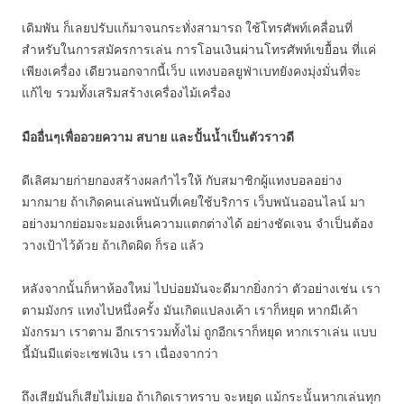
เดิมพัน ก็เลยปรับแก้มาจนกระทั่งสามารถ ใช้โทรศัพท์เคลื่อนที่
สำหรับในการสมัครการเล่น การโอนเงินผ่านโทรศัพท์เขยื้อน ที่แค่
เพียงเครื่อง เดียวนอกจากนี้เว็บ แทงบอลยูฟ่าเบทยังคงมุ่งมั่นที่จะ
แก้ไข รวมทั้งเสริมสร้างเครื่องไม้เครื่อง
มืออื่นๆเพื่ออวยความ สบาย และปั้นน้ำเป็นตัวราวดี
ดีเลิศมายก่ายกองสร้างผลกำไรให้ กับสมาชิกผู้แทงบอลอย่าง
มากมาย ถ้าเกิดคนเล่นพนันที่เคยใช้บริการ เว็บพนันออนไลน์ มา
อย่างมากย่อมจะมองเห็นความแตกต่างได้ อย่างชัดเจน จำเป็นต้อง
วางเป้าไว้ด้วย ถ้าเกิดผิด ก็รอ แล้ว
หลังจากนั้นก็หาห้องใหม่ ไปบ่อยมันจะดีมากยิ่งกว่า ตัวอย่างเช่น เรา
ตามมังกร แทงไปหนึ่งครั้ง มันเกิดแปลงเค้า เราก็หยุด หากมีเค้า
มังกรมา เราตาม อีกเรารวมทั้งไม่ ถูกอีกเราก็หยุด หากเราเล่น แบบ
นี้มันมีแต่จะเซฟเงิน เรา เนื่องจากว่า
ถึงเสียมันก็เสียไม่เยอ ถ้าเกิดเราทราบ จะหยุด แม้กระนั้นหากเล่นทุก