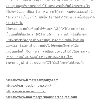
เว็บพนันออนไลน์ ฟรี สามารถที่ จะ สร้างกำไรกลับไป ได้เป็นอันมาก
สอน ดูบอลสูงต่ำ สามารถเข้าใช้บริการ ภายในเว็บได้อย่างรวดเร็ว
วิธีเล่นพนันบอล เป็นอาชีพ การหารายได้จากการพนันบอลออนไลน์
วิธีการสมัคร เว็บยูฟ่า เริ่มให้เป็น เลือกให้ชัวร์ ใช้ง่ายและเช็กข้อมูลได้
ก่อนตัดสินใจ
วิธีแทงบอลผ่านเว็บ ที่จะทำให้พวกเราได้กำไรได้ง่ายดายยิ่งกว่า
เว็บบอลที่ดีที่สุด ในโลก2021 ด้วยอัตราการจ่ายเงินพนันที่พร้อม
ufabetทางเข้าล่าสุด สร้างความคุ้มราคากับนักเสี่ยงโชคบอล
แทงบอล ครึ่งแรก สร้างความมั่นใจให้กับนักเสี่ยงดวงได้มาก
แทงบอลขั้นต่ำ 10บาท ความละเอียดรอบคอบสำหรับในการลงทุน
เว็บพนัน บอลไทย ลงทุนได้ง่ายผ่านช่องทางออนไลน์
ราคาบอลสูงต่ำ ล่าสุด พนันบอลให้ได้เงินได้อย่างไม่ต้องสงสัย
https://www.itmatecompany.com
https://learndesignnow.com/
https://www.orcacom.net
https://www.marmacgermanshorthaired.com