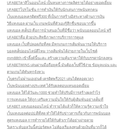
UFABETคาสิโนออนไลน์ เป็นหนทางการผลิตรายได้อย่างยอดเยี่ยม
UFABETโปรโมชั่น การทำเงินให้กับนักเล่นการพนันทุกคน
เว็บแทงบอลเครดิตฟรี300 ที่เป็นการสร้างอิสระทางด้านการเงิน
วิธีแทงบอล ผ่านเว็บ เกมพนันที่ตัวเองรู้สึกชื่นชอบมากขึ้น
แทงบอล สเต็ป3 คือการนำเสนอเว็บที่มีชื่อว่า พนันบอลออนไลน์ ฟรี
UFABETคือ ด้วยประสิทธิภาพการบริการการดูแล
แทงบอล เว็บที่ปลอดภัยที่สุด มีทุกเกมการเดิมพันมารอให้บริการ
บอลสเต็ปออนไลน์ดีไหม วางเดิมพันได้ง่ายภายในเว็บไซต์
mm88th เข้าลิ๊งค์นี้นะคะ สร้างความคุ้มราคาให้กับบรรดานักลงทุน
UFABETWINS เล่นผ่านมือถือยุคนี้ มันต้องเว็บที่ใช้ง่าย ข้อมูลแน่น และ
ตามเกมได้ทันทุกจังหวะ
เว็บตรงไม่ผ่่านเอเย่นต์ เครดิตพรี2021 เล่นได้ตลอดเวลา
เว็บพนันบอลต่างประเทศ ได้รับผลตอบแทนยอดเยี่ยม
แทงบอล ให้ได้วันละ1000 ช่วยทำให้ปรับมีการสร้างผลกำไร
การแทงบอล ให้ถูก เสริมความมั่นใจให้กับผู้เดิมพันอย่างเต็มที่
UFABET แทงบอลออนไลน์ ทำรายได้แล้วก็ให้ความรู้ความเข้าใจ
เว็บแทงบอลต่อปป.ดีที่สุด ทำให้ได้รับข่าวสารเกี่ยวกับการพนันบอล
สูตรแทงบอล การทำรายได้ให้กับตัวเราได้อย่างง่ายดาย
วิเคราะห์บอลวันนี้สปอร์ตพลู ไม่ต้องเริ่มลงทุนด้วยเงินที่มากก็ได้