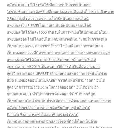
สมัครUFABETยังไง เพื่อใช้เพื่อสำหรับในการพนันบอล
โปรโมชั่นแจกเครดิตฟรี เปลี่ยนแปลงความคิดแล้วก็การวางเป้าหมาย
2.5บอลสูงต่ำ ควรจะทราบเคล็ดวิธีพนันบอลออนไลน์
แทงบอล เว็บ FIFA55 ไม่ผ่านเอเย่นต์พนันบอลออนไลน์
แทงบอล ให้ได้วันละ1000 สำหรับในการทำเงินให้นักพนันมือใหม่
แทงบอลออนไลน์โดนจับไหม กับหนทางที่เหมาะสมในการลงทุน
เว็บพนันบอลm88 สามารถสร้างกำไรเงินเดือนจากการเล่นเกม
เว็บ แทงบอล356 ที่มีความมากมายหลากหลายแบบอย่างครบวงจร
แทงบอลชุดให้ได้เงิน การสร้างเสรีภาพทางด้านการเงินได้
สูตรบาคาร่า ฟรี2019 เป็นหนทางวิธีการทำเงินที่มีความมาก
สูตรวิเคราะห์บอล UFABET สร้างผลตอบแทนจากการพนันได้ง่าย
สมัครแทงบอลออนไลน์UFABET การเดิมพันที่สามารถทำเงินได้
สูตร บาคาร่ารวยรวย.com ในการต่อยอดทำเงินได้อย่างเร็ว
ผลบอลUFABET ทำให้พวกเราเห็นผลผลกำไรได้มากที่สุด
เว็บพนันออนไลน์ ฝากขั้นต่ำ50 อัตราการจ่ายผลตอบแทนอย่างมาก
สมัครufabet88 สามารถวางเดิมพันกับทุกๆตัวเลือกได้
ป๊อกเด้ง ซึ่งสามารถทำให้สมาชิกสร้างกำไรได้
เว็บพนันบอลต่างประเทศ นักแสวงโชคที่ทั่วทั้งโลกเห็นด้วย