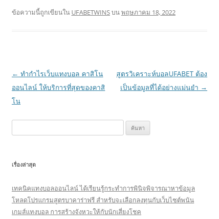
ข้อความนี้ถูกเขียนใน
UFABETWINS
บน
พฤษภาคม 18, 2022
เมนู
←
ทำกำไรเว็บแทงบอล คาสิโน
สูตรวิเคราะห์บอลUFABET ต้อง
นำทาง
ออนไลน์ ให้บริการที่สุดของคาสิ
เป็นข้อมูลที่ได้อย่างแม่นยำ
→
เรื่อง
โน
ค้นหา
สำหรับ:
เรื่องล่าสุด
เทคนิคแทงบอลออนไลน์ ได้เรียนรู้กระทำการพินิจพิจารณาหาข้อมูล
โหลดโปรแกรมสูตรบาคาร่าฟรี สำหรับจะเลือกลงทุนกับเว็บไซต์พนัน
เกมส์แทงบอล การสร้างจังหวะให้กับนักเสี่ยงโชค