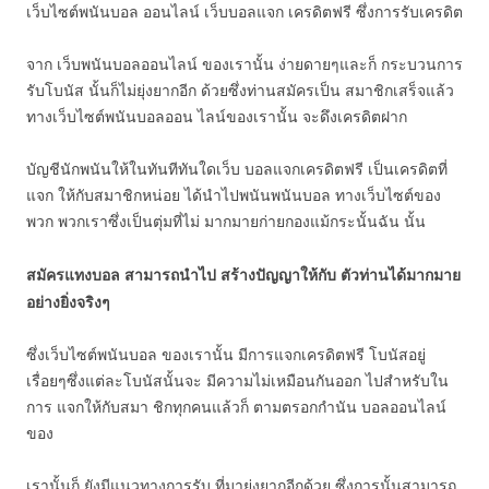
เว็บไซต์พนันบอล ออนไลน์ เว็บบอลแจก เครดิตฟรี ซึ่งการรับเครดิต
จาก เว็บพนันบอลออนไลน์ ของเรานั้น ง่ายดายๆและก็ กระบวนการ
รับโบนัส นั้นก็ไม่ยุ่งยากอีก ด้วยซึ่งท่านสมัครเป็น สมาชิกเสร็จแล้ว
ทางเว็บไซต์พนันบอลออน ไลน์ของเรานั้น จะดึงเครดิตฝาก
บัญชีนักพนันให้ในทันทีทันใดเว็บ บอลแจกเครดิตฟรี เป็นเครดิตที่
แจก ให้กับสมาชิกหน่อย ได้นำไปพนันพนันบอล ทางเว็บไซต์ของ
พวก พวกเราซึ่งเป็นตุ่มที่ไม่ มากมายก่ายกองแม้กระนั้นฉัน นั้น
สมัครแทงบอล สามารถนำไป สร้างปัญญาให้กับ ตัวท่านได้มากมาย
อย่างยิ่งจริงๆ
ซึ่งเว็บไซต์พนันบอล ของเรานั้น มีการแจกเครดิตฟรี โบนัสอยู่
เรื่อยๆซึ่งแต่ละโบนัสนั้นจะ มีความไม่เหมือนกันออก ไปสำหรับใน
การ แจกให้กับสมา ชิกทุกคนแล้วก็ ตามตรอกกำนัน บอลออนไลน์
ของ
เรานั้นก็ ยังมีแนวทางการรับ ที่มายุ่งยากอีกด้วย ซึ่งการนั้นสามารถ