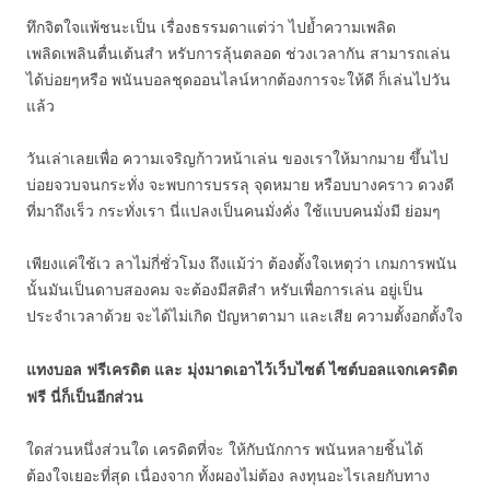
ทึกจิตใจแพ้ชนะเป็น เรื่องธรรมดาแต่ว่า ไปย้ำความเพลิด
เพลิดเพลินตื่นเต้นสำ หรับการลุ้นตลอด ช่วงเวลากัน สามารถเล่น
ได้บ่อยๆหรือ พนันบอลชุดออนไลน์หากต้องการจะให้ดี ก็เล่นไปวัน
แล้ว
วันเล่าเลยเพื่อ ความเจริญก้าวหน้าเล่น ของเราให้มากมาย ขึ้นไป
บ่อยจวบจนกระทั่ง จะพบการบรรลุ จุดหมาย หรือบบางคราว ดวงดี
ที่มาถึงเร็ว กระทั่งเรา นี่แปลงเป็นคนมั่งคั่ง ใช้แบบคนมั่งมี ย่อมๆ
เพียงแค่ใช้เว ลาไม่กี่ชั่วโมง ถึงแม้ว่า ต้องตั้งใจเหตุว่า เกมการพนัน
นั้นมันเป็นดาบสองคม จะต้องมีสติสำ หรับเพื่อการเล่น อยู่เป็น
ประจำเวลาด้วย จะได้ไม่เกิด ปัญหาตามา และเสีย ความตั้งอกตั้งใจ
แทงบอล ฟรีเครดิต และ มุ่งมาดเอาไว้เว็บไซต์ ไซต์บอลแจกเครดิต
ฟรี นี่ก็เป็นอีกส่วน
ใดส่วนหนึ่งส่วนใด เครดิตที่จะ ให้กับนักการ พนันหลายชิ้นได้
ต้องใจเยอะที่สุด เนื่องจาก ทั้งผองไม่ต้อง ลงทุนอะไรเลยกับทาง