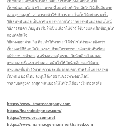
เว็บพนันบอลต่างประเทศ นักแสวงโชคที่ทั่วทั้งโลกเห็นด้วย
เว็บพนันออนไลน์ ฟรี สามารถที่ จะ สร้างกำไรกลับไป ได้เป็นอันมาก
สอน ดูบอลสูงต่ำ สามารถเข้าใช้บริการ ภายในเว็บได้อย่างรวดเร็ว
วิธีเล่นพนันบอล เป็นอาชีพ การหารายได้จากการพนันบอลออนไลน์
วิธีการสมัคร เว็บยูฟ่า เริ่มให้เป็น เลือกให้ชัวร์ ใช้ง่ายและเช็กข้อมูลได้
ก่อนตัดสินใจ
วิธีแทงบอลผ่านเว็บ ที่จะทำให้พวกเราได้กำไรได้ง่ายดายยิ่งกว่า
เว็บบอลที่ดีที่สุด ในโลก2021 ด้วยอัตราการจ่ายเงินพนันที่พร้อม
ufabetทางเข้าล่าสุด สร้างความคุ้มราคากับนักเสี่ยงโชคบอล
แทงบอล ครึ่งแรก สร้างความมั่นใจให้กับนักเสี่ยงดวงได้มาก
แทงบอลขั้นต่ำ 10บาท ความละเอียดรอบคอบสำหรับในการลงทุน
เว็บพนัน บอลไทย ลงทุนได้ง่ายผ่านช่องทางออนไลน์
ราคาบอลสูงต่ำ ล่าสุด พนันบอลให้ได้เงินได้อย่างไม่ต้องสงสัย
https://www.itmatecompany.com
https://learndesignnow.com/
https://www.orcacom.net
https://www.marmacgermanshorthaired.com