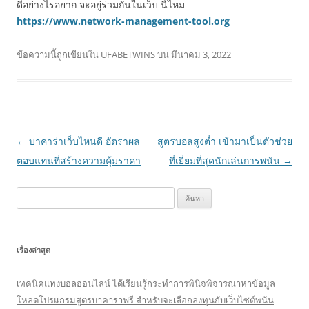
ดีอย่างไรอยาก จะอยู่ร่วมกันในเว็บ นี้ไหม
https://www.network-management-tool.org
ข้อความนี้ถูกเขียนใน
UFABETWINS
บน
มีนาคม 3, 2022
เมนู
←
บาคาร่าเว็บไหนดี อัตราผล
สูตรบอลสูงต่ำ เข้ามาเป็นตัวช่วย
นำทาง
ตอบแทนที่สร้างความคุ้มราคา
ที่เยี่ยมที่สุดนักเล่นการพนัน
→
เรื่อง
ค้นหา
สำหรับ:
เรื่องล่าสุด
เทคนิคแทงบอลออนไลน์ ได้เรียนรู้กระทำการพินิจพิจารณาหาข้อมูล
โหลดโปรแกรมสูตรบาคาร่าฟรี สำหรับจะเลือกลงทุนกับเว็บไซต์พนัน