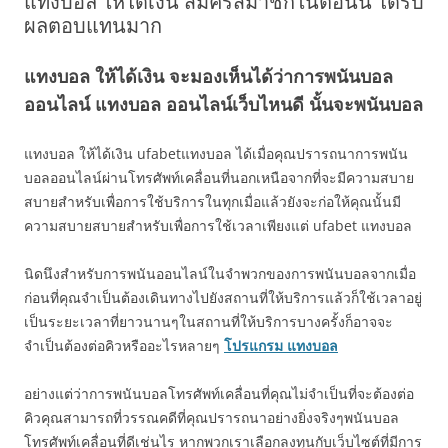
แทงบอล ให้ได้เงิน สมัครสมาชิกในตอนนี้ ได้รับ
ผลตอบแทนมาก
แทงบอล ให้ได้เงิน จะมองเห็นได้ว่าการพนันบอล
ออนไลน์ แทงบอล ออนไลน์เว็บไหนดี นั้นจะพนันบอล
แทงบอล ให้ได้เงิน ufabetแทงบอล ได้เมื่อคุณปรารถนาการพนัน
บอลออนไลน์ผ่านโทรศัพท์เคลื่อนที่นอกเหนือจากที่จะมีความสบาย
สบายสำหรับเพื่อการใช้บริการในทุกเมื่อแล้วยังจะก่อให้คุณนั้นมี
ความสบายสบายสำหรับเพื่อการใช้เวลาเพียงแต่ ufabet แทงบอล
นิดนึงสำหรับการพนันออนไลน์ในจำพวกของการพนันบอลจากเมื่อ
ก่อนที่คุณจำเป็นต้องเดินทางไปยังสถานที่ให้บริการแล้วก็ใช้เวลาอยู่
เป็นระยะเวลาที่ยาวนานๆในสถานที่ให้บริการบางครั้งก็อาจจะ
จำเป็นต้องต่อคิวหรืออะไรหลายๆ
โปรแกรม แทงบอล
อย่างแต่ว่าการพนันบอลโทรศัพท์เคลื่อนที่คุณไม่จำเป็นที่จะต้องต่อ
คิวคุณสามารถที่วรรณคดีที่คุณปรารถนาอย่างยิ่งจริงๆพนันบอล
โทรศัพท์เคลื่อนที่ดีเช่นไร หากพวกเราเลือกลงทุนกับเว็บไซต์ที่มีการ