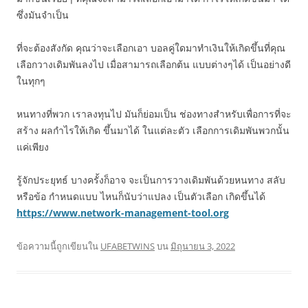
ซึ่งมันจำเป็น
ที่จะต้องสังกัด คุณว่าจะเลือกเอา บอลคู่ใดมาทำเงินให้เกิดขึ้นที่คุณ
เลือกวางเดิมพันลงไป เมื่อสามารถเลือกต้น แบบต่างๆได้ เป็นอย่างดี
ในทุกๆ
หนทางที่พวก เราลงทุนไป มันก็ย่อมเป็น ช่องทางสำหรับเพื่อการที่จะ
สร้าง ผลกำไรให้เกิด ขึ้นมาได้ ในแต่ละตัว เลือกการเดิมพันพวกนั้น
แค่เพียง
รู้จักประยุทธ์ บางครั้งก็อาจ จะเป็นการวางเดิมพันด้วยหนทาง สลับ
หรือข้อ กำหนดแบบ ไหนก็นับว่าแปลง เป็นตัวเลือก เกิดขึ้นได้
https://www.network-management-tool.org
ข้อความนี้ถูกเขียนใน
UFABETWINS
บน
มิถุนายน 3, 2022