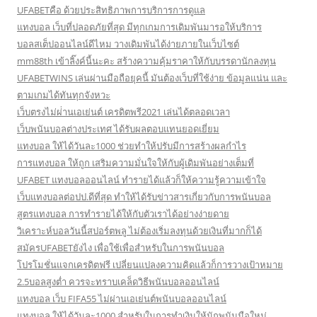
UFABETคือ ด้วยประสิทธิภาพการบริการการดูแล
แทงบอล เว็บที่ปลอดภัยที่สุด มีทุกเกมการเดิมพันมารอให้บริการ
บอลสเต็ปออนไลน์ดีไหม วางเดิมพันได้ง่ายภายในเว็บไซต์
mm88th เข้าลิ๊งค์นี้นะคะ สร้างความคุ้มราคาให้กับบรรดานักลงทุน
UFABETWINS เล่นผ่านมือถือยุคนี้ มันต้องเว็บที่ใช้ง่าย ข้อมูลแน่น และ
ตามเกมได้ทันทุกจังหวะ
เว็บตรงไม่ผ่่านเอเย่นต์ เครดิตพรี2021 เล่นได้ตลอดเวลา
เว็บพนันบอลต่างประเทศ ได้รับผลตอบแทนยอดเยี่ยม
แทงบอล ให้ได้วันละ1000 ช่วยทำให้ปรับมีการสร้างผลกำไร
การแทงบอล ให้ถูก เสริมความมั่นใจให้กับผู้เดิมพันอย่างเต็มที่
UFABET แทงบอลออนไลน์ ทำรายได้แล้วก็ให้ความรู้ความเข้าใจ
เว็บแทงบอลต่อปป.ดีที่สุด ทำให้ได้รับข่าวสารเกี่ยวกับการพนันบอล
สูตรแทงบอล การทำรายได้ให้กับตัวเราได้อย่างง่ายดาย
วิเคราะห์บอลวันนี้สปอร์ตพลู ไม่ต้องเริ่มลงทุนด้วยเงินที่มากก็ได้
สมัครUFABETยังไง เพื่อใช้เพื่อสำหรับในการพนันบอล
โปรโมชั่นแจกเครดิตฟรี เปลี่ยนแปลงความคิดแล้วก็การวางเป้าหมาย
2.5บอลสูงต่ำ ควรจะทราบเคล็ดวิธีพนันบอลออนไลน์
แทงบอล เว็บ FIFA55 ไม่ผ่านเอเย่นต์พนันบอลออนไลน์
แทงบอล ให้ได้วันละ1000 สำหรับในการทำเงินให้นักพนันมือใหม่