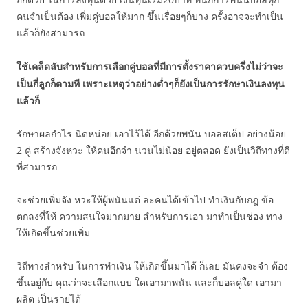
คนจำเป็นต้อง เพิ่มคู่บอลให้มาก ขึ้นเรื่อยๆก็บาง ครั้งอาจจะทำเป็น
แล้วก็ยังสามารถ
ใช้เคล็ดลับสำหรับการเลือกคู่บอลที่มีการตั้งราคาควบครึ่งไม่ว่าจะ
เป็นกี่ลูกก็ตามที เพราะเหตุว่าอย่างต่ำๆก็ยังเป็นการรักษาเงินลงทุน
แล้วก็
รักษาผลกำไร นิดหน่อย เอาไว้ได้ อีกด้วยพนัน บอลสเต็ป อย่างน้อย
2 คู่ สร้างจังหวะ ให้คนอีกจำ นวนไม่น้อย อยู่ตลอด ยังเป็นวิถีทางที่ดี
ที่สามารถ
จะช่วยเพิ่มจัง หวะให้ผู้พนันแต่ ละคนได้เข้าไป ทำเงินกับกฎ ข้อ
ตกลงที่ให้ ความสนใจมากมาย สำหรับการเอา มาทำเป็นช่อง ทาง
ให้เกิดขึ้นช่วยเพิ่ม
วิถีทางสำหรับ ในการทำเงิน ให้เกิดขึ้นมาได้ ก็เลย มันคงจะจำ ต้อง
ขึ้นอยู่กับ คุณว่าจะเลือกแบบ ใดเอามาพนัน และก็บอลคู่ใด เอามา
ผลิต เป็นรายได้