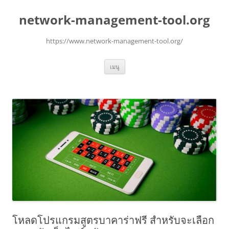
ข้าม
ไป
network-management-tool.org
ยัง
เนื้อหา
https://www.network-management-tool.org/
เมนู
โหลดโปรแกรมสูตรบาคาร่าฟรี สำหรับจะเลือก