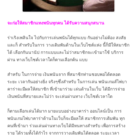
จะก่อให้สมาชิกแทงพนันทุกคน ได้รับความสนุกสนาน
ร่าเริงเพลินใจ ไปกับการเล่นพนันได้ทุกแบบ กันอย่างไม่ต้อง สงสัย
และก็ สำหรับในการ วางเดิมพันด้านในเว็บไซต์แห่ง นี้ก็มีให้สมาชิก
ได้ เลือกกันนานัป การแบบและไม่ว่าสมาชิกจะเข้ามาใช้ บริการ
ผ่าน ทางเว็บไซต์เวลาใดก็ตามเลือกต้น แบบ
สำหรับ ในการจ่าย เงินพนันจาก ที่สมาชิกท่านชอบพอได้ตลอด
ระยะ เวลากันอย่างยิ่ง จริงๆซึ่งสำหรับ ในการเล่น พนันเกมส์ไพ่บา
คาร่าจะมีผลให้สมาชิก ที่เข้ามาร่วม เล่นด้านในเว็บ ได้มีการจ่าย
เงินพนันที่สบายและไม่ว่า จะเล่นผ่านทาง เว็บไซต์เวลาใด
ก็ตามเลือกเล่นได้มาก มายแบบอย่างบาคาร่า ออนไลน์เป็น การ
พนันเกมไพ่บาคาร่าด้านในเว็บก็จะมีผลให้ สมาชิกการเดิมพัน ทุก
คนที่เข้ามา ร่วมเล่นผ่านทางเว็บได้มีหนทางสำหรับ เพื่อการสร้าง
ราย ได้รวมทั้งได้กำไร จากการวางเดิมพันได้ตลอด ระยะเวลา