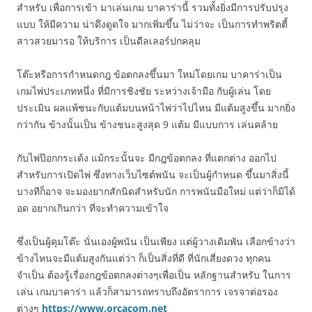
สำหรับ เพื่อการเข้า มาเล่นเกม บาคาร่านี้ รวมทั้งยิ่งมีการปรับปรุง
แบบ ให้มีความ น่าดึงดูดใจ มากเพิ่มขึ้น ไม่ว่าจะ เป็นการทำพริตตี้
สาวสวยมารอ ให้บริการ เป็นดีลเลอร์ปกคลุม
โต๊ะหรือการกำหนดกฎ ข้อตกลงขึ้นมา ใหม่โดยเกม บาคาร่าเป็น
เกมไพ่ประเภทหนึ่ง ที่มีการชิงชัย ระหว่างเจ้ามือ กับผู้เล่น โดย
ประเมิน ผลแพ้ชนะกับแต้มบนหน้าไพ่ว่าไปไหน มีแต้มสูงขึ้น มากยิ่ง
กว่ากัน ข้างนั้นเป็น ข้างชนะสูงสุด 9 แต้ม มีแบบการ เล่นคล้าย
กับไพ่ป๊อกกระเด้ง แม้กระนั้นจะ มีกฎข้อตกลง ที่แตกต่าง ออกไป
สำหรับการเปิดไพ่ ซึ่งทางเว็บไซต์พนัน จะเป็นผู้กำหนด ขึ้นมาสิ่งนี้
บางทีก็อาจ จะมองยากสักนิดสำหรับนัก การพนันมือใหม่ แต่ว่าก็มิได้
อด อยากเกินกว่า ที่จะทำความเข้าใจ
ซึ่งเป็นผู้คุมโต๊ะ นั่นเองผู้พนัน เป็นเพียง แต่ผู้วางเดิมพัน เลือกข้างว่า
ข้างไหนจะมีแต้มสูงกันแต่ว่า ก็เป็นสิ่งที่ดี ที่นักเสี่ยงดวง ทุกคน
จำเป็น ต้องรู้เรื่องกฎข้อตกลงต่างๆเพื่อเป็น หลักฐานสำหรับ ในการ
เล่น เกมบาคาร่า แล้วก็สามารถทราบถึงอัตราการ เจรจาต่อรอง
ต่างๆ
https://www.orcacom.net