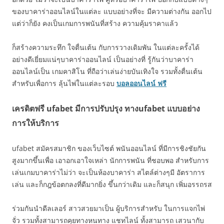
ของบาคาร่าออนไลน์ในแต่ละ แบบอย่างที่จะ มีความต่างกัน ออกไป
แต่ว่าก็ยัง คงเป็นเกมการพนันที่สร้าง ความคุ้มราคาแล้ว
ก็สร้างความระทึก ใจตื่นเต้น กับการวางเดิมพัน ในแต่ละครั้งได้
อย่างดีเยี่ยมแน่ๆบาคาร่าออนไลน์ เป็นอย่างที่ รู้กันว่าบาคาร่า
ออนไลน์เป็น เกมคาสิโน ที่ถือว่าเล่นง่ายบันเทิงใจ รวมทั้งตื่นเต้น
สำหรับเพื่อการ ลุ้นไพ่ในแต่ละรอบ
บอลออนไลน์ ฟรี
เครดิตฟรี ufabet มีการปรับปรุง ทางufabet แบบอย่าง
การให้บริการ
ufabet สมัครสมาชิก ของเว็บไซต์ พนันออนไลน์
ที่มีการชิงชัยกัน
สูงมากขึ้นเพื่อ เอาอกเอาใจเหล่า นักการพนัน ที่ชอบพอ สำหรับการ
เล่นเกมบาคาร่าไม่ว่า จะเป็นห้องบาคาร่า สไตล์ต่างๆมี อัตราการ
เล่น และก็กฎข้อตกลงที่ดีมากยิ่ง ขึ้นกว่าเดิม และก็สนุก เพิ่มอรรถรส
ร่วมกันนำดีลเลอร์ สาวสวยมาเป็น ผู้บริการสำหรับ ในการแจกไพ่
จั่ว รวมทั้งสามารถคุยทางหนทาง แชทไลน์ ทั้งสามารถ เสวนากับ