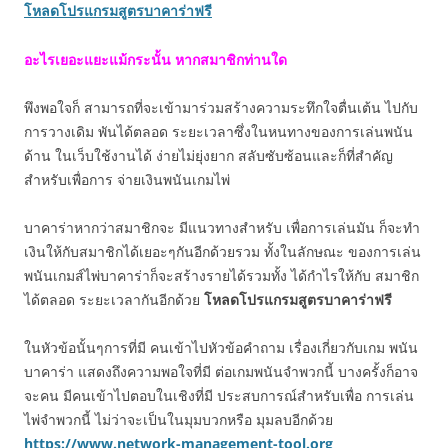
โหลดโปรแกรมสูตรบาคาร่าฟรี
อะไรเยอะแยะแม้กระนั้น หากสมาชิกท่านใด
พึงพอใจก็ สามารถที่จะเข้ามาร่วมสร้างความระทึกใจตื่นเต้น ไปกับ
การวางเดิม พันได้ตลอด ระยะเวลาซึ่งในหนทางของการเล่นพนัน
ด้าน ในเว็บใช้งานได้ ง่ายไม่ยุ่งยาก สลับซับซ้อนและก็ที่สำคัญ
สำหรับเพื่อการ จ่ายเงินพนันเกมไพ่
บาคาร่าหากว่าสมาชิกจะ มีแนวทางสำหรับ เพื่อการเล่นมัน ก็จะทำ
เงินให้กับสมาชิกได้เยอะๆกันอีกด้วยรวม ทั้งในลักษณะ ของการเล่น
พนันเกมส์ไพ่บาคาร่าก็จะสร้างรายได้รวมทั้ง ได้กำไรให้กับ สมาชิก
ได้ตลอด ระยะเวลากันอีกด้วย
โหลดโปรแกรมสูตรบาคาร่าฟรี
ในหัวข้อนั้นๆการที่มี คนเข้าไปหัวข้อคำถาม เรื่องเกี่ยวกับเกม พนัน
บาคาร่า แสดงถึงความพอใจที่มี ต่อเกมพนันจำพวกนี้ บางครั้งก็อาจ
จะคน มีคนเข้าไปตอบในเชิงที่มี ประสบการณ์สำหรับเพื่อ การเล่น
ไพ่จำพวกนี้ ไม่ว่าจะเป็นในมุมบวกหรือ มุมลบอีกด้วย
https://www.network-management-tool.org