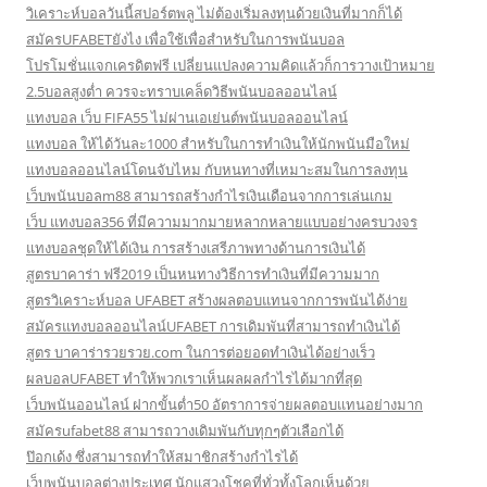
วิเคราะห์บอลวันนี้สปอร์ตพลู ไม่ต้องเริ่มลงทุนด้วยเงินที่มากก็ได้
สมัครUFABETยังไง เพื่อใช้เพื่อสำหรับในการพนันบอล
โปรโมชั่นแจกเครดิตฟรี เปลี่ยนแปลงความคิดแล้วก็การวางเป้าหมาย
2.5บอลสูงต่ำ ควรจะทราบเคล็ดวิธีพนันบอลออนไลน์
แทงบอล เว็บ FIFA55 ไม่ผ่านเอเย่นต์พนันบอลออนไลน์
แทงบอล ให้ได้วันละ1000 สำหรับในการทำเงินให้นักพนันมือใหม่
แทงบอลออนไลน์โดนจับไหม กับหนทางที่เหมาะสมในการลงทุน
เว็บพนันบอลm88 สามารถสร้างกำไรเงินเดือนจากการเล่นเกม
เว็บ แทงบอล356 ที่มีความมากมายหลากหลายแบบอย่างครบวงจร
แทงบอลชุดให้ได้เงิน การสร้างเสรีภาพทางด้านการเงินได้
สูตรบาคาร่า ฟรี2019 เป็นหนทางวิธีการทำเงินที่มีความมาก
สูตรวิเคราะห์บอล UFABET สร้างผลตอบแทนจากการพนันได้ง่าย
สมัครแทงบอลออนไลน์UFABET การเดิมพันที่สามารถทำเงินได้
สูตร บาคาร่ารวยรวย.com ในการต่อยอดทำเงินได้อย่างเร็ว
ผลบอลUFABET ทำให้พวกเราเห็นผลผลกำไรได้มากที่สุด
เว็บพนันออนไลน์ ฝากขั้นต่ำ50 อัตราการจ่ายผลตอบแทนอย่างมาก
สมัครufabet88 สามารถวางเดิมพันกับทุกๆตัวเลือกได้
ป๊อกเด้ง ซึ่งสามารถทำให้สมาชิกสร้างกำไรได้
เว็บพนันบอลต่างประเทศ นักแสวงโชคที่ทั่วทั้งโลกเห็นด้วย