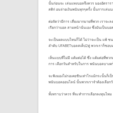
นั้นก่อนจะ เล่นแทงบอลจึงควร มองอัตรารา
สติก่ อนจ่ายเงินพนันทุกๆครั้ง นั้นการเล่นบอ
ต่อจัดว่ามีการ เสี่ยงมากมายที่พวก เราจะลงท
เรียกว่าบอล สามหน้านั่นเอง ซึ่งมันเป็นบอลท
จะเป็นผลแบบไหนก็ได้ ไม่ว่าจะเป็น แพ้ ชน
ลำดับ UFABETบอลสเต็ป2คู่ พวกเราก็ชอบ
เห็นแบบที่ไม่มี แต้มต่อได้ ซึ่ง แต้มต่อที่พวกเ
การ เลือกวันสำหรับในการ พนันบอลบางคร
จะฟังมองไม่รอเคยชินเท่าไรแม้กระนั้นก็เป็
พนันบอลออนไลน์ นั้นพวกเราจำต้องเลือกว
ทั้งทราบว่าควร ที่จะทำการเลือกลงทุนไหม เ