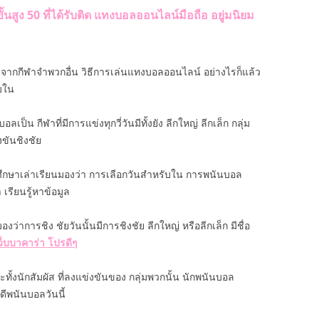
้นสูง 50 ที่ได้รับติด แทงบอลออนไลน์มือถือ อยู่มนิยม
 จากกีฬาจำพวกอื่น วิธีการเล่นแทงบอลออนไลน์ อย่างไรก็แล้ว
ับใน
น กีฬาที่มีการแข่งทุกวี่วันมีทั้งยัง ลีกใหญ่ ลีกเล็ก กลุ่ม
งขันชิงชัย
้องศึกษาเล่าเรียนมองว่า การเลือกวันสำหรับใน การพนันบอล
รียนรู้หาข้อมูล
ว่าการชิง ชัยวันนั้นมีการชิงชัย ลีกใหญ่ หรือลีกเล็ก มีชื่อ
ว็บบาคาร่า โปรดีๆ
ะทั้งนักสัมผัส ที่ลงแข่งขันของ กลุ่มพวกนั้น นักพนันบอล
ดีพนันบอลวันนี้