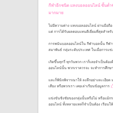
กีฬาอีกชนิด แทงบอลออนไลน์ ขั้นต่ำขั
มากมาย
ไม่มีความต่าง แทงบอลออนไลน์ ผ่านมือถือ
แต่ การได้รับผลตอบแทนดีเยี่ยมที่สุดสำหร
การพนันบอลออนไลน์ใน กีฬาบอลนั้น กีฬาบอลเป็
สมาพันธ์ กลุ่มระดับประเทศ ในเมื่อการแข่
เกิดขึ้นทุกวี่ ทุกวันพวก เราก็เลยจำเป็นต
ออนไลน์นั้น พวกเราควรจะ จะทำการศึกษา เ
และก็พินิจพิจารณาให้ ลงลึกอย่างละเอียด มอง
เสียง หรือพวกเรา เคยเล่าเรียนข้อมูลการ
เ
แข่งขันชิงชัยของกลุ่มนั้นหรือไม่ หรือแม้กร
ออนไลน์ ทั้งหลายแหล่ก็จำเป็นต้อง เรียนให้