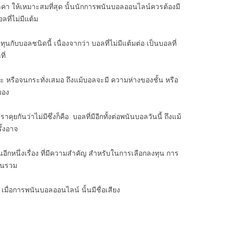
คา ให้เหมาะสมที่สุด นั้นนักการพนันบอลออนไลน์ควรต้องมี
ลที่ไม่มีแต้ม
ุนกับบอลชนิดนี้ เนื่องจากว่า บอลที่ไม่มีแต้มต่อ เป็นบอลที่
ี่
ะ หรือจนกระทั่งเสมอ ถึงแม้บอลจะมี ความห่างของชั้น หรือ
มอง
ราคุยกันว่าไม่มีซึ่งก็คือ บอลที่มีอีกทั้งต่อพนันบอลวันนี้ ถึงแม้
ั้งอาจ
นอีกหนึ่งเรื่อง ที่มีความสำคัญ สำหรับในการเลือกลงทุน การ
ันรวม
มื่อการพนันบอลออนไลน์ นั้นมีชื่อเสียง