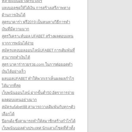
หลายแบบอย่างครบวงจร
แทงบอลชุดให้ได้เงิน การสร้างเสรีภาพทาง
ด้านการเงินได้
สูตรบาคาร่า ฟรี2019 เป็นหนทางวิธีการทำ
เงินที่มีความมาก
สูตรวิเคราะห์บอล UFABET สร้างผลตอบแทน
จากการพนันได้ง่าย
สมัครแทงบอลออนไลน์UFABET การเดิมพันที่
สามารถทำเงินได้
สูตร บาคาร่ารวยรวย.com ในการต่อยอดทำ
เงินได้อย่างเร็ว
ผลบอลUFABET ทำให้พวกเราเห็นผลผลกำไร
ได้มากที่สุด
เว็บพนันออนไลน์ ฝากขั้นต่ำ50 อัตราการจ่าย
ผลตอบแทนอย่างมาก
สมัครufabet88 สามารถวางเดิมพันกับทุกๆตัว
เลือกได้
ป๊อกเด้ง ซึ่งสามารถทำให้สมาชิกสร้างกำไรได้
เว็บพนันบอลต่างประเทศ นักแสวงโชคที่ทั่วทั้ง