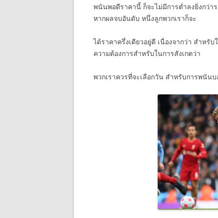
พนันพอดีราคานี้ ก็จะไม่มีการต่ำลงยิ่งกว่า
หากผลจบอันดับ หนึ่งลูกพวกเราก็จะ
ได้ราคาครึ่งเดียวอยู่ดี เนื่องจากว่า สำหรั
ความต้องการสำหรับในการสังเกตว่า
พวกเราควรที่จะเลือกวัน สำหรับการพนันบอ