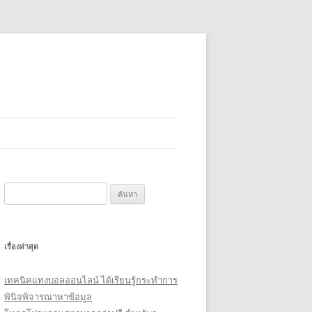
ค้นหา
สำหรับ:
เรื่องล่าสุด
เทคนิคแทงบอลออนไลน์ ได้เรียนรู้กระทำการ
พินิจพิจารณาหาข้อมูล