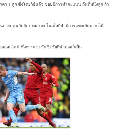
ราคา 1 ลูก ซึ่งโดยวิธีแล้ว ชอบมีการทำคะแนน กันที่หนึ่งลูก ถ้า
บในการเ ล่นกับอัตราต่อรอง ในเมื่อกีฬามีการแข่งเกิดมาก ก็มี
ลออนไลน์ ซึ่งการแข่งขันชิงชัยกีฬาบอลก็เป็น