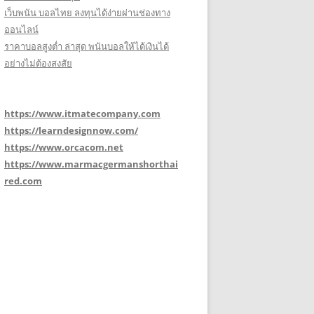
เว็บพนัน บอลไทย ลงทุนได้ง่ายผ่านช่องทาง
ออนไลน์
ราคาบอลสูงต่ำ ล่าสุด พนันบอลให้ได้เงินได้
อย่างไม่ต้องสงสัย
https://www.itmatecompany.com
https://learndesignnow.com/
https://www.orcacom.net
https://www.marmacgermanshorthai
red.com