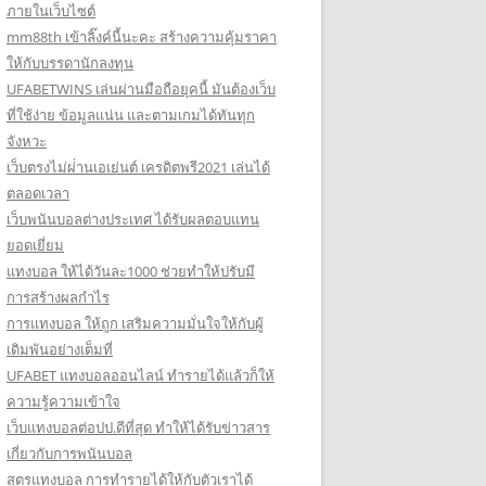
ภายในเว็บไซต์
mm88th เข้าลิ๊งค์นี้นะคะ สร้างความคุ้มราคา
ให้กับบรรดานักลงทุน
UFABETWINS เล่นผ่านมือถือยุคนี้ มันต้องเว็บ
ที่ใช้ง่าย ข้อมูลแน่น และตามเกมได้ทันทุก
จังหวะ
เว็บตรงไม่ผ่่านเอเย่นต์ เครดิตพรี2021 เล่นได้
ตลอดเวลา
เว็บพนันบอลต่างประเทศ ได้รับผลตอบแทน
ยอดเยี่ยม
แทงบอล ให้ได้วันละ1000 ช่วยทำให้ปรับมี
การสร้างผลกำไร
การแทงบอล ให้ถูก เสริมความมั่นใจให้กับผู้
เดิมพันอย่างเต็มที่
UFABET แทงบอลออนไลน์ ทำรายได้แล้วก็ให้
ความรู้ความเข้าใจ
เว็บแทงบอลต่อปป.ดีที่สุด ทำให้ได้รับข่าวสาร
เกี่ยวกับการพนันบอล
สูตรแทงบอล การทำรายได้ให้กับตัวเราได้