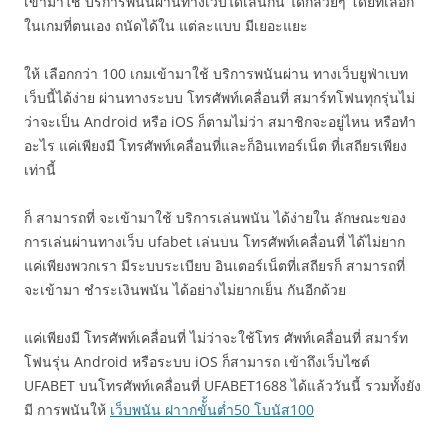
เข้ามาใช้ บริการพนันผ่านทางเว็บได้เล่นกัน ได้กล้วยๆ โดยที่เลือก
ในเกมที่ตนเอง ถนัดได้ใน แต่ละแบบ มีเยอะแยะ
ให้ เลือกกว่า 100 เกมเข้ามาใช้ บริการพนันผ่าน ทางเว็บยูฟ่าเบท
เว็บนี้ได้ง่าย ผ่านทางระบบ โทรศัพท์เคลื่อนที่ สมาร์ทโฟนทุกรุ่นไม่
ว่าจะเป็น Android หรือ iOS ก็ตามไม่ว่า สมาชิกจะอยู่ไหน หรือทำ
อะไร แค่เพียงมี โทรศัพท์เคลื่อนที่และก็อินเทอร์เน็ต ที่เสถียรเพียง
เท่านี้
ก็ สามารถที่ จะเข้ามาใช้ บริการเล่นพนัน ได้ง่ายใน ลักษณะของ
การเล่นผ่านทางเว็บ ufabet เล่นบน โทรศัพท์เคลื่อนที่ ได้ไม่ยาก
แค่เพียงพวกเรา มีระบบระเบียบ อินเตอร์เน็ตที่เสถียรก็ สามารถที่
จะเข้ามา ชำระเงินพนัน ได้อย่างไม่ยากเย็น กันอีกด้วย
แค่เพียงมี โทรศัพท์เคลื่อนที่ ไม่ว่าจะใช้โทร ศัพท์เคลื่อนที่ สมาร์ท
โฟนรุ่น Android หรือระบบ iOS ก็สามารถ เข้าถึงเว็บไซต์
UFABET บนโทรศัพท์เคลื่อนที่ UFABET1688 ได้แล้ววันนี้ รวมทั้งยัง
มี การพนันให้
เว็บพนัน ฝาากขัั้นต่ำ50 โบนัส100