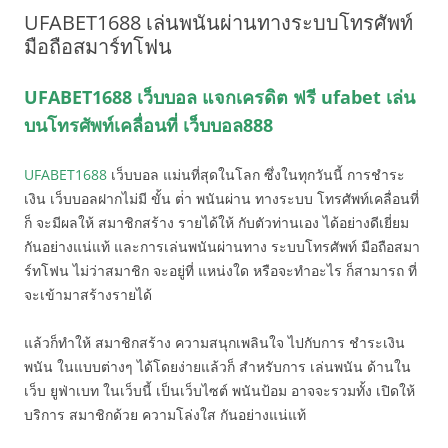
UFABET1688 เล่นพนันผ่านทางระบบโทรศัพท์
มือถือสมาร์ทโฟน
UFABET1688 เว็บบอล แจกเครดิต ฟรี ufabet เล่น
บนโทรศัพท์เคลื่อนที่ เว็บบอล888
UFABET1688
เว็บบอล แม่นที่สุดในโลก ซึ่งในทุกวันนี้ การชำระ
เงิน เว็บบอลฝากไม่มี ขั้น ต่ํา พนันผ่าน ทางระบบ โทรศัพท์เคลื่อนที่
ก็ จะมีผลให้ สมาชิกสร้าง รายได้ให้ กับตัวท่านเอง ได้อย่างดีเยี่ยม
กันอย่างแน่แท้ และการเล่นพนันผ่านทาง ระบบโทรศัพท์ มือถือสมา
ร์ทโฟน ไม่ว่าสมาชิก จะอยู่ที่ แหน่งใด หรือจะทำอะไร ก็สามารถ ที่
จะเข้ามาสร้างรายได้
แล้วก็ทำให้ สมาชิกสร้าง ความสนุกเพลินใจ ไปกับการ ชำระเงิน
พนัน ในแบบต่างๆ ได้โดยง่ายแล้วก็ สำหรับการ เล่นพนัน ด้านใน
เว็บ ยูฟ่าเบท ในเว็บนี้ เป็นเว็บไซต์ พนันป้อม อาจจะรวมทั้ง เปิดให้
บริการ สมาชิกด้วย ความโล่งใส กันอย่างแน่แท้