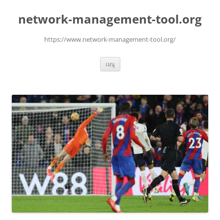
ข้าม
ไป
network-management-tool.org
ยัง
เนื้อหา
https://www.network-management-tool.org/
เมนู