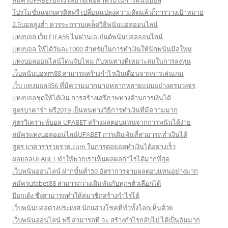
สมัครUFABETยังไง เพื่อใช้เพื่อสำหรับในการพนันบอล
โปรโมชั่นแจกเครดิตฟรี เปลี่ยนแปลงความคิดแล้วก็การวางเป้าหมาย
2.5บอลสูงต่ำ ควรจะทราบเคล็ดวิธีพนันบอลออนไลน์
แทงบอล เว็บ FIFA55 ไม่ผ่านเอเย่นต์พนันบอลออนไลน์
แทงบอล ให้ได้วันละ1000 สำหรับในการทำเงินให้นักพนันมือใหม่
แทงบอลออนไลน์โดนจับไหม กับหนทางที่เหมาะสมในการลงทุน
เว็บพนันบอลm88 สามารถสร้างกำไรเงินเดือนจากการเล่นเกม
เว็บ แทงบอล356 ที่มีความมากมายหลากหลายแบบอย่างครบวงจร
แทงบอลชุดให้ได้เงิน การสร้างเสรีภาพทางด้านการเงินได้
สูตรบาคาร่า ฟรี2019 เป็นหนทางวิธีการทำเงินที่มีความมาก
สูตรวิเคราะห์บอล UFABET สร้างผลตอบแทนจากการพนันได้ง่าย
สมัครแทงบอลออนไลน์UFABET การเดิมพันที่สามารถทำเงินได้
สูตร บาคาร่ารวยรวย.com ในการต่อยอดทำเงินได้อย่างเร็ว
ผลบอลUFABET ทำให้พวกเราเห็นผลผลกำไรได้มากที่สุด
เว็บพนันออนไลน์ ฝากขั้นต่ำ50 อัตราการจ่ายผลตอบแทนอย่างมาก
สมัครufabet88 สามารถวางเดิมพันกับทุกๆตัวเลือกได้
ป๊อกเด้ง ซึ่งสามารถทำให้สมาชิกสร้างกำไรได้
เว็บพนันบอลต่างประเทศ นักแสวงโชคที่ทั่วทั้งโลกเห็นด้วย
เว็บพนันออนไลน์ ฟรี สามารถที่ จะ สร้างกำไรกลับไป ได้เป็นอันมาก