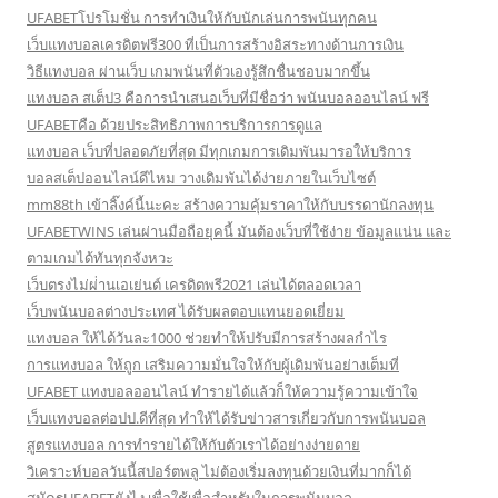
UFABETโปรโมชั่น การทำเงินให้กับนักเล่นการพนันทุกคน
เว็บแทงบอลเครดิตฟรี300 ที่เป็นการสร้างอิสระทางด้านการเงิน
วิธีแทงบอล ผ่านเว็บ เกมพนันที่ตัวเองรู้สึกชื่นชอบมากขึ้น
แทงบอล สเต็ป3 คือการนำเสนอเว็บที่มีชื่อว่า พนันบอลออนไลน์ ฟรี
UFABETคือ ด้วยประสิทธิภาพการบริการการดูแล
แทงบอล เว็บที่ปลอดภัยที่สุด มีทุกเกมการเดิมพันมารอให้บริการ
บอลสเต็ปออนไลน์ดีไหม วางเดิมพันได้ง่ายภายในเว็บไซต์
mm88th เข้าลิ๊งค์นี้นะคะ สร้างความคุ้มราคาให้กับบรรดานักลงทุน
UFABETWINS เล่นผ่านมือถือยุคนี้ มันต้องเว็บที่ใช้ง่าย ข้อมูลแน่น และ
ตามเกมได้ทันทุกจังหวะ
เว็บตรงไม่ผ่่านเอเย่นต์ เครดิตพรี2021 เล่นได้ตลอดเวลา
เว็บพนันบอลต่างประเทศ ได้รับผลตอบแทนยอดเยี่ยม
แทงบอล ให้ได้วันละ1000 ช่วยทำให้ปรับมีการสร้างผลกำไร
การแทงบอล ให้ถูก เสริมความมั่นใจให้กับผู้เดิมพันอย่างเต็มที่
UFABET แทงบอลออนไลน์ ทำรายได้แล้วก็ให้ความรู้ความเข้าใจ
เว็บแทงบอลต่อปป.ดีที่สุด ทำให้ได้รับข่าวสารเกี่ยวกับการพนันบอล
สูตรแทงบอล การทำรายได้ให้กับตัวเราได้อย่างง่ายดาย
วิเคราะห์บอลวันนี้สปอร์ตพลู ไม่ต้องเริ่มลงทุนด้วยเงินที่มากก็ได้