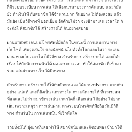
ก็มีระบบระเบียบ การเล่น ให้เลือกนานาประการต้นแบบ และก็มัน
ยัง ทำเงินให้ กับสมาชิก ได้จำนวนมาก กันอย่าง ไม่ต้องสงสัย แล้ว
มันยัง เป็นวิถีทางที่ ยอดเยี่ยม อีกด้วยไม่ว่า จะเข้ามาเล่น เวลาใด ก็
จะก่อใ ห้สมาชิกได้ สร้างรายได้ กันอย่างสบาย
ผ่านufabet เล่นบนโ ทรศัพท์มือถือ ในขณะนี้ การเล่นผ่าน ทาง
เว็บไซต์ เพิ่มจุดสนใจ ของนักพนั นไปทั่วทั้งโลกและไม่ว่า จะเล่น
ผ่าน ทางเว็บเวลาใด ก็มีวิถีทาง สำหรับการ สร้างรายได้ และก็ทำ
เรื่อง ให้กับนักการพนันได้ ตลอดระยะเวลา ทำให้สมาชิก ที่เข้ามา
ร่วม เล่นผ่านทางเว็บ ได้มีหนทาง
สำหรับการ สร้างรายได้ให้กับตัวท่านเอง ได้นานาประการ แบบกัน
อย่าง แน่แท้ และก็ยังเป็น แถวทางใน การผลิตรายได้ ที่เหมาะสม
ที่สุดและไม่ว่า สมาชิกจะเล่น เวลาใดก็ เลือกเล่น ได้อย่าง ไม่ยาก
เย็น เพราะเหตุว่า การเล่นผ่าน ทางระบบโทรศัพท์มือถือ มันมีวิถี
ทาง สำหรับใน การเล่นพนัน ที่เร็วทันใจ
รวมทั้งมิได้ ยุ่งยากก็เลย ทำให้ สมาชิกนิยมและก็ชอบพอ เข้ามาใช้