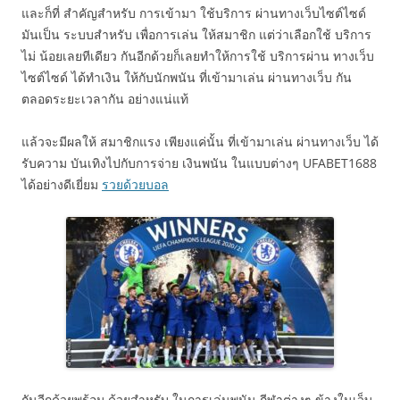
และก็ที่ สำคัญสำหรับ การเข้ามา ใช้บริการ ผ่านทางเว็บไซต์ไซด์
มันเป็น ระบบสำหรับ เพื่อการเล่น ให้สมาชิก แต่ว่าเลือกใช้ บริการ
ไม่ น้อยเลยทีเดียว กันอีกด้วยก็เลยทำให้การใช้ บริการผ่าน ทางเว็บ
ไซต์ไซด์ ได้ทำเงิน ให้กับนักพนัน ที่เข้ามาเล่น ผ่านทางเว็บ กัน
ตลอดระยะเวลากัน อย่างแน่แท้
แล้วจะมีผลให้ สมาชิกแรง เพียงแค่นั้น ที่เข้ามาเล่น ผ่านทางเว็บ ได้
รับความ บันเทิงไปกับการจ่าย เงินพนัน ในแบบต่างๆ UFABET1688
ได้อย่างดีเยี่ยม
รวยด้วยบอล
กันอีกด้วยพร้อม ด้วยสำหรับ ในการเล่นพนัน กีฬาต่างๆ ข้างในเว็บ